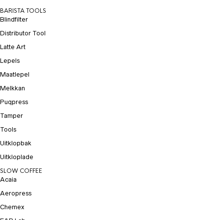
BARISTA TOOLS
Blindfilter
Distributor Tool
Latte Art
Lepels
Maatlepel
Melkkan
Puqpress
Tamper
Tools
Uitklopbak
Uitkloplade
SLOW COFFEE
Acaia
Aeropress
Chemex