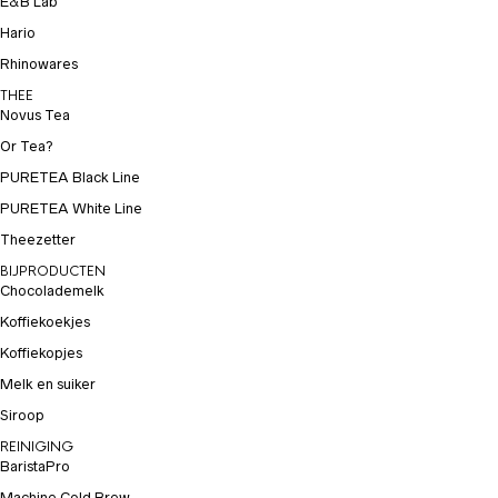
E&B Lab
Hario
Rhinowares
THEE
Novus Tea
Or Tea?
PURETEA Black Line
PURETEA White Line
Theezetter
BIJPRODUCTEN
Chocolademelk
Koffiekoekjes
Koffiekopjes
Melk en suiker
Siroop
REINIGING
BaristaPro
Machine Cold Brew