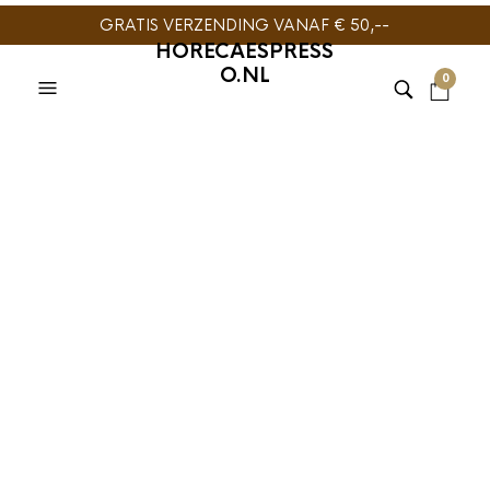
GRATIS VERZENDING VANAF € 50,--
HORECAESPRESS
O.NL
0
HARIO
,
SLOW COFFEE
Hario Drip Station
Arm Stand
€
49,95