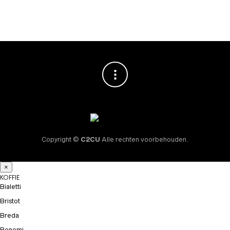
€
34,95
Copyright ©
C2CU
Alle rechten voorbehouden.
×
KOFFIE
Bialetti
Bristot
Breda
Bonomi