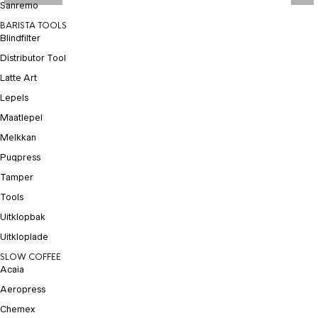
Sanremo
BARISTA TOOLS
Blindfilter
Distributor Tool
Latte Art
Lepels
Maatlepel
Melkkan
Puqpress
Tamper
Tools
Uitklopbak
Uitkloplade
SLOW COFFEE
Acaia
Aeropress
Chemex