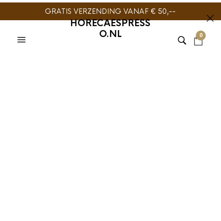
GRATIS VERZENDING VANAF € 50,--
HORECAESPRESS
O.NL
0
TIJDELIJK NIET
LEVERBAAR
JURA
,
REINIGING &
ONDERHOUD
,
WATERFILTER
Jura Claris White
Pro waterfilter