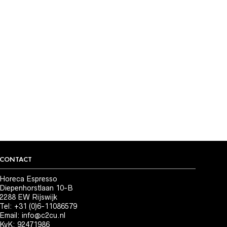
CONTACT
Horeca Espresso
Diepenhorstlaan 10-B
2288 EW Rijswijk
Tel: +31 (0)6-11086579
Email:
info@c2cu.nl
KvK: 92471986