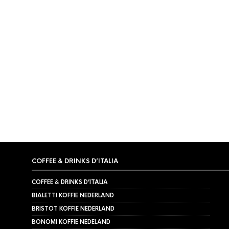
TIJDELIJK NIET LEVERBAAR
HARIO
,
SLOW COFFEE
Hario V60-02 Dripper Kasuya
€
27,95
COFFEE & DRINKS D’ITALIA
COFFEE & DRINKS D’ITALIA
BIALETTI KOFFIE NEDERLAND
BRISTOT KOFFIE NEDERLAND
BONOMI KOFFIE NEDELAND