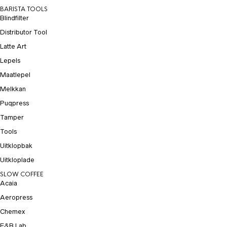
BARISTA TOOLS
Blindfilter
Distributor Tool
Latte Art
Lepels
Maatlepel
Melkkan
Puqpress
Tamper
Tools
Uitklopbak
Uitkloplade
SLOW COFFEE
Acaia
Aeropress
Chemex
E&B Lab