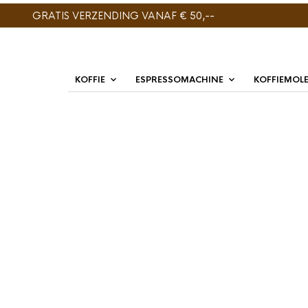
GRATIS VERZENDING VANAF € 50,--
KOFFIE
ESPRESSOMACHINE
KOFFIEMOL
ENIG RESULTAAT