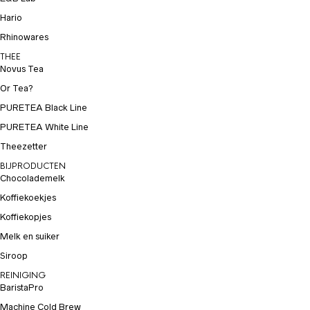
Hario
Rhinowares
THEE
Novus Tea
Or Tea?
PURETEA Black Line
PURETEA White Line
Theezetter
BIJPRODUCTEN
Chocolademelk
Koffiekoekjes
Koffiekopjes
Melk en suiker
Siroop
REINIGING
BaristaPro
Machine Cold Brew