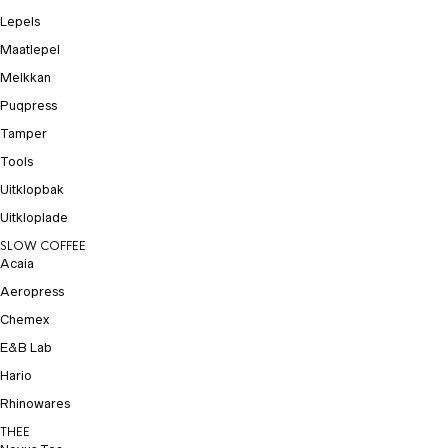
Lepels
Maatlepel
Melkkan
Puqpress
Tamper
Tools
Uitklopbak
Uitkloplade
SLOW COFFEE
Acaia
Aeropress
Chemex
E&B Lab
Hario
Rhinowares
THEE