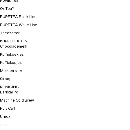
Novus Tea
Or Tea?
PURETEA Black Line
PURETEA White Line
Theezetter
BIJPRODUCTEN
Chocolademelk
Koffiekoekjes
Koffiekopjes
Melk en suiker
Siroop
REINIGING
BaristaPro
Machine Cold Brew
Puly Caff
Urnex
Jura