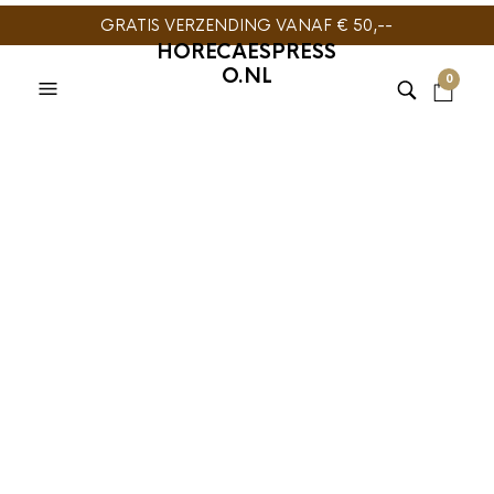
GRATIS VERZENDING VANAF € 50,--
HORECAESPRESS
O.NL
0
KOFFIEKOPJES
,
TONINO
LAMBORGHINI
KOFFIEKOPJES
,
TONINO
LAMBORGHINI
Tonino Lamborghini
Tonino Lamborghini
Espresso kop en