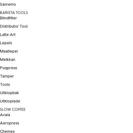
Sanremo
BARISTA TOOLS
Blindfilter
Distributor Tool
Latte Art
Lepels
Maatlepel
Melkkan
Puqpress
Tamper
Tools
Uitklopbak
Uitkloplade
SLOW COFFEE
Acaia
Aeropress
Chemex