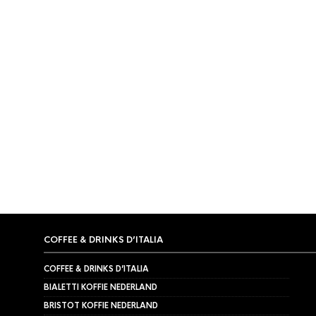
ESPRESSOMACHINE
,
LA MARZOCCO
La Marzocco FB80 – 2
groeps
€
13.612,50
COFFEE & DRINKS D’ITALIA
COFFEE & DRINKS D’ITALIA
BIALETTI KOFFIE NEDERLAND
BRISTOT KOFFIE NEDERLAND