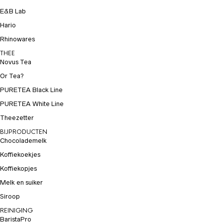
E&B Lab
Hario
Rhinowares
THEE
Novus Tea
Or Tea?
PURETEA Black Line
PURETEA White Line
Theezetter
BIJPRODUCTEN
Chocolademelk
Koffiekoekjes
Koffiekopjes
Melk en suiker
Siroop
REINIGING
BaristaPro