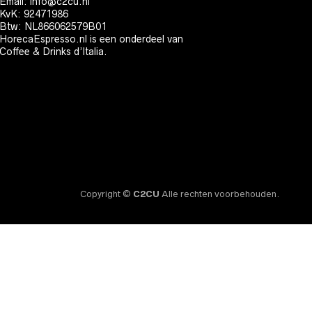
Email:
info@c2cu.nl
KvK: 92471986
Btw: NL866062579B01
HorecaEspresso.nl is een onderdeel van
Coffee & Drinks d’Italia.
Copyright ©
C2CU
Alle rechten voorbehouden.