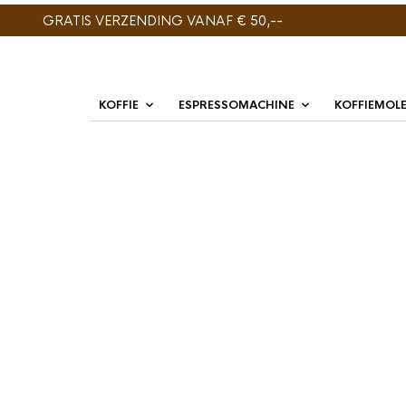
GRATIS VERZENDING VANAF € 50,--
KOFFIE
ESPRESSOMACHINE
KOFFIEMOL
ENIG RESULTAAT