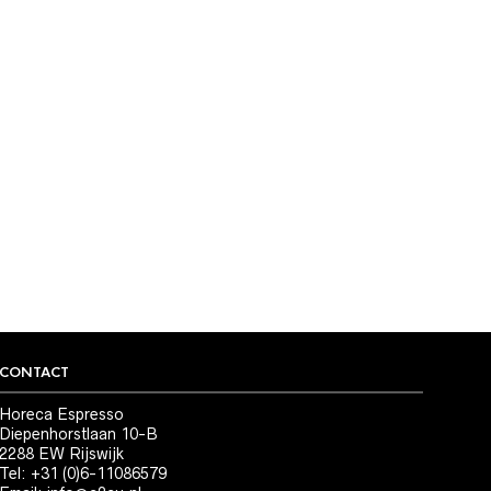
CONTACT
Horeca Espresso
Diepenhorstlaan 10-B
2288 EW Rijswijk
Tel: +31 (0)6-11086579