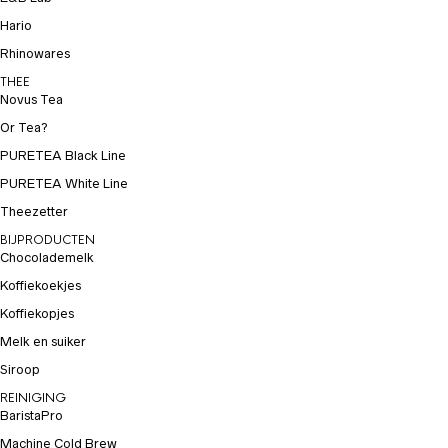
Hario
Rhinowares
THEE
Novus Tea
Or Tea?
PURETEA Black Line
PURETEA White Line
Theezetter
BIJPRODUCTEN
Chocolademelk
Koffiekoekjes
Koffiekopjes
Melk en suiker
Siroop
REINIGING
BaristaPro
Machine Cold Brew