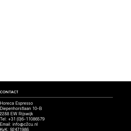
OCCO
groeps
CONTACT
Horeca Espresso
Diepenhorstlaan 10-B
2288 EW Rijswijk
Tel: +31 (0)6-11086579
Email:
info@c2cu.nl
KvK: 92471986