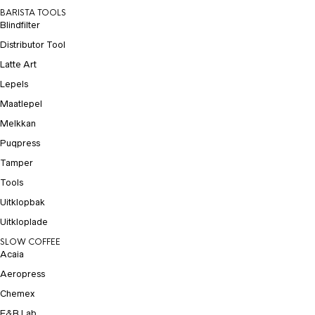
BARISTA TOOLS
Blindfilter
Distributor Tool
Latte Art
Lepels
Maatlepel
Melkkan
Puqpress
Tamper
Tools
Uitklopbak
Uitkloplade
SLOW COFFEE
Acaia
Aeropress
Chemex
E&B Lab