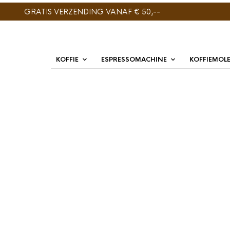
GRATIS VERZENDING VANAF € 50,--
KOFFIE
ESPRESSOMACHINE
KOFFIEMOL
GESORTEERD
TOONT ALLE 3 RESULTATEN