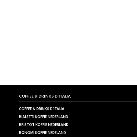
OP
PRIJS:
LAAG
NAAR
HOOG
AANBIED
ESPRESSOMACHINE
,
LA MARZOCCO
ESPRESSOM
La Marzocco KB90 2 groeps
La Marz
€
19.249,00
€
25.894,0
COFFEE & DRINKS D’ITALIA
COFFEE & DRINKS D’ITALIA
BIALETTI KOFFIE NEDERLAND
BRISTOT KOFFIE NEDERLAND
BONOMI KOFFIE NEDELAND