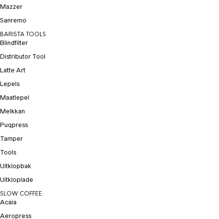
Mazzer
Sanremo
BARISTA TOOLS
Blindfilter
Distributor Tool
Latte Art
Lepels
Maatlepel
Melkkan
Puqpress
Tamper
Tools
Uitklopbak
Uitkloplade
SLOW COFFEE
Acaia
Aeropress