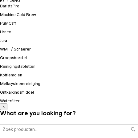
REINIGING
BaristaPro
Machine Cold Brew
Puly Caff
Urnex
Jura
WMF / Schaerer
Groepsborstel
Reinigingstabletten
Koffiemolen
Melksysteemreiniging
Ontkalkingsmiddel
Waterfilter
×
What are you looking for?