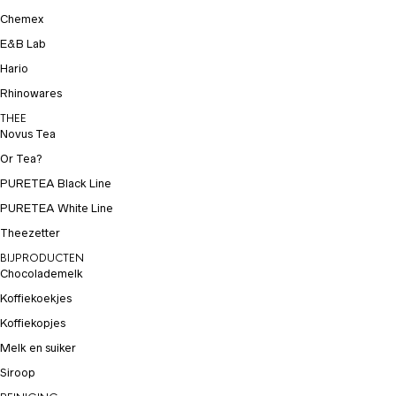
Chemex
E&B Lab
Hario
Rhinowares
THEE
Novus Tea
Or Tea?
PURETEA Black Line
PURETEA White Line
Theezetter
BIJPRODUCTEN
Chocolademelk
Koffiekoekjes
Koffiekopjes
Melk en suiker
Siroop