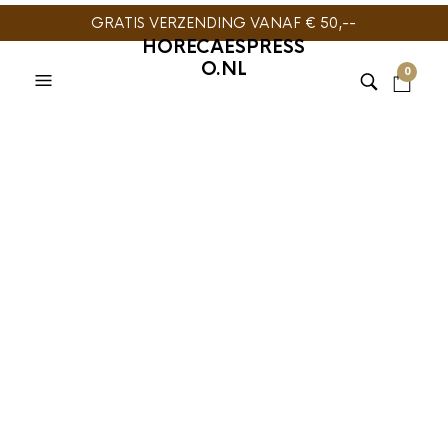
GRATIS VERZENDING VANAF € 50,--
HORECAESPRESS
O.NL
0
AANBIEDING
ESPRESSOMACHINE
HORECA
,
KOFFIEMACHINE
,
SANREMO
La San Marco LA