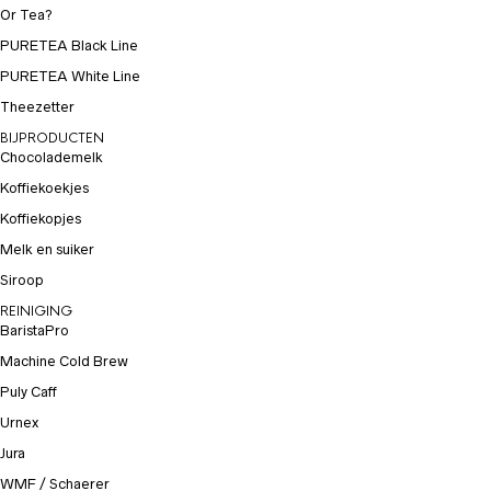
Or Tea?
PURETEA Black Line
PURETEA White Line
Theezetter
BIJPRODUCTEN
Chocolademelk
Koffiekoekjes
Koffiekopjes
Melk en suiker
Siroop
REINIGING
BaristaPro
Machine Cold Brew
Puly Caff
Urnex
Jura
WMF / Schaerer