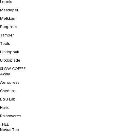
Lepels
Maatlepel
Melkkan
Puqpress
Tamper
Tools
Uitklopbak
Uitkloplade
SLOW COFFEE
Acaia
Aeropress
Chemex
E&B Lab
Hario
Rhinowares
THEE
Novus Tea