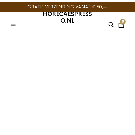
GRATIS VERZENDING VANAF € 50,--
HORECAESPRESS
O.NL
0
ITALIAANSE KOFFIE
,
TONINO
ITALIAANSE KOFFIE
,
TONINO
LAMBORGHINI
,
TONINO
LAMBORGHINI
,
TONINO