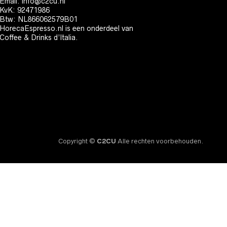
Email:
info@c2cu.nl
KvK: 92471986
Btw: NL866062579B01
HorecaEspresso.nl is een onderdeel van
Coffee & Drinks d’Italia.
Copyright ©
C2CU
Alle rechten voorbehouden.