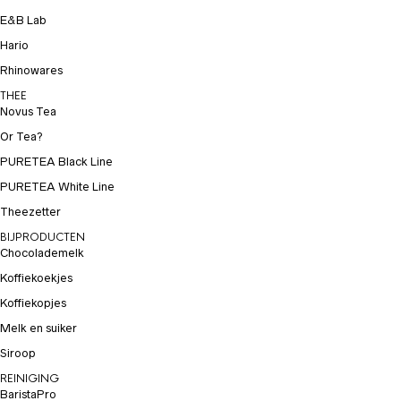
E&B Lab
Hario
Rhinowares
THEE
Novus Tea
Or Tea?
PURETEA Black Line
PURETEA White Line
Theezetter
BIJPRODUCTEN
Chocolademelk
Koffiekoekjes
Koffiekopjes
Melk en suiker
Siroop
REINIGING
BaristaPro