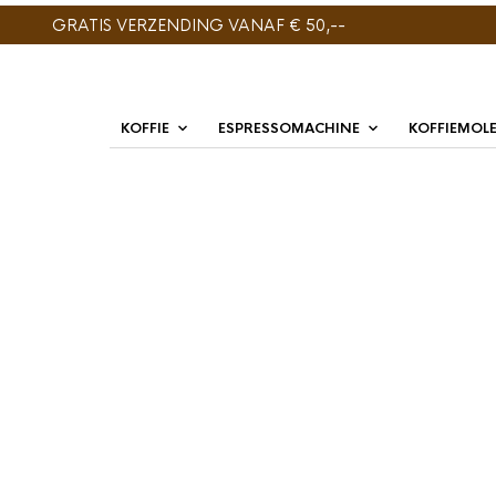
GRATIS VERZENDING VANAF € 50,--
KOFFIE
ESPRESSOMACHINE
KOFFIEMOL
ENIG RESULTAAT