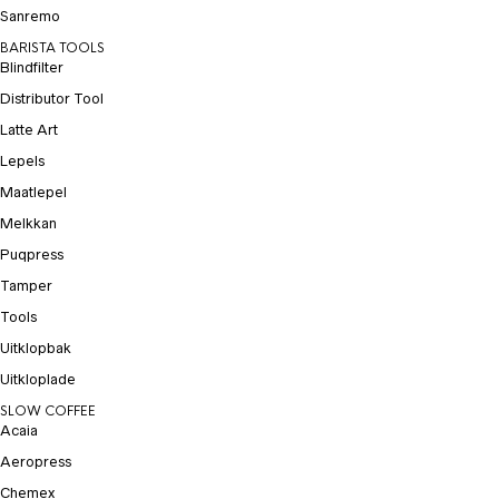
Sanremo
BARISTA TOOLS
Blindfilter
Distributor Tool
Latte Art
Lepels
Maatlepel
Melkkan
Puqpress
Tamper
Tools
Uitklopbak
Uitkloplade
SLOW COFFEE
Acaia
Aeropress
Chemex