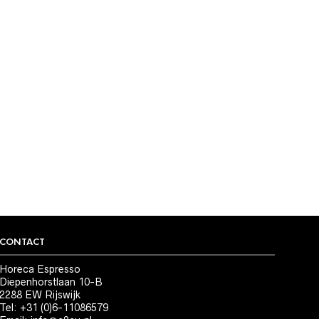
CONTACT
Horeca Espresso
Diepenhorstlaan 10-B
2288 EW Rijswijk
Tel: +31 (0)6-11086579