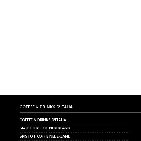
BARISTA TOOLS
,
BLINDFILTER
BaristaPro Blindfilter Lelit
Espressomachine 65x22mm
€
8,99
COFFEE & DRINKS D’ITALIA
COFFEE & DRINKS D’ITALIA
BIALETTI KOFFIE NEDERLAND
BRISTOT KOFFIE NEDERLAND