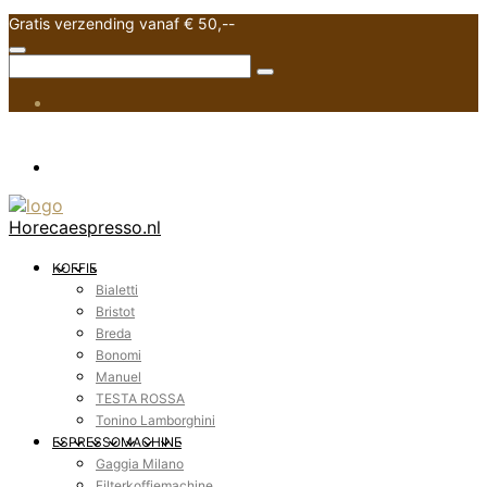
Gratis verzending vanaf € 50,--
Horecaespresso.nl
KOFFIE
Bialetti
Bristot
Breda
Bonomi
Manuel
TESTA ROSSA
Tonino Lamborghini
ESPRESSOMACHINE
Gaggia Milano
Filterkoffiemachine