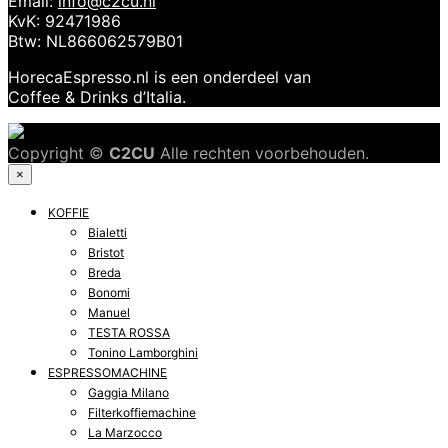
Email:
info@c2cu.nl
KvK: 92471986
Btw: NL866062579B01
HorecaEspresso.nl is een onderdeel van
Coffee & Drinks d’Italia.
Copyright ©
C2CU
Alle rechten voorbehouden.
×
KOFFIE
Bialetti
Bristot
Breda
Bonomi
Manuel
TESTA ROSSA
Tonino Lamborghini
ESPRESSOMACHINE
Gaggia Milano
Filterkoffiemachine
La Marzocco