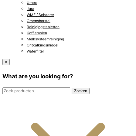
Urnex
Jura
WMF / Schaerer
Groepsborstel
Reinigingstabletten
Koffiemolen
Melksysteemreiniging
Ontkalkingsmiddel
Waterfilter
×
What are you looking for?
Zoeken
Zoeken
naar: