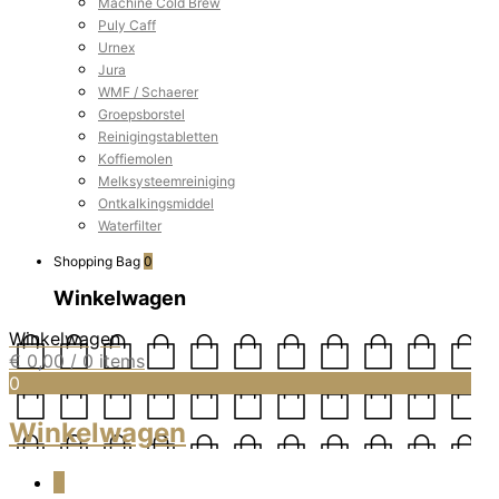
Machine Cold Brew
Puly Caff
Urnex
Jura
WMF / Schaerer
Groepsborstel
Reinigingstabletten
Koffiemolen
Melksysteemreiniging
Ontkalkingsmiddel
Waterfilter
Shopping Bag
0
Winkelwagen
Winkelwagen
€
0,00
/ 0 items
0
Winkelwagen
0