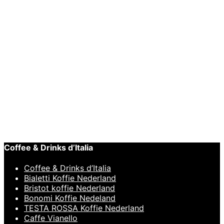
€
42,95
Toevoegen aan winkelwagen
Snelle
weergave
BARISTA TOOLS
,
Distributor Tool
Motta Coffee Leveling Tool Wood 58mm
€
64,95
Coffee & Drinks d’Italia
Coffee & Drinks d’Italia
Bialetti Koffie Nederland
Bristot koffie Nederland
Bonomi Koffie Nedeland
TESTA ROSSA Koffie Nederland
Caffe Vianello