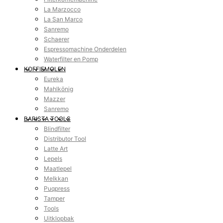
La Marzocco
La San Marco
Sanremo
Schaerer
Espressomachine Onderdelen
Waterfilter en Pomp
KOFFIEMOLEN
Eureka
Mahlkönig
Mazzer
Sanremo
BARISTA TOOLS
Blindfilter
Distributor Tool
Latte Art
Lepels
Maatlepel
Melkkan
Puqpress
Tamper
Tools
Uitklopbak