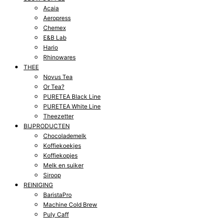
Acaia
Aeropress
Chemex
E&B Lab
Hario
Rhinowares
THEE
Novus Tea
Or Tea?
PURETEA Black Line
PURETEA White Line
Theezetter
BIJPRODUCTEN
Chocolademelk
Koffiekoekjes
Koffiekopjes
Melk en suiker
Siroop
REINIGING
BaristaPro
Machine Cold Brew
Puly Caff