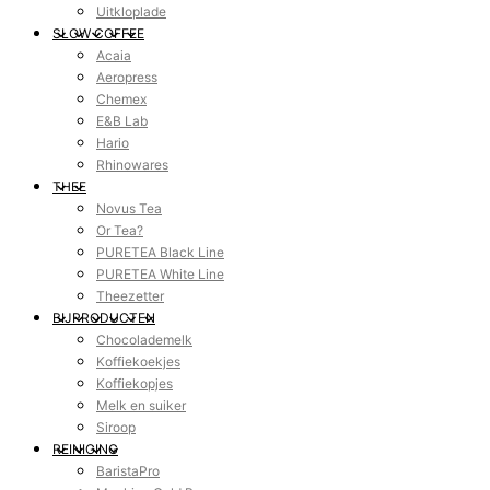
Uitkloplade
SLOW COFFEE
Acaia
Aeropress
Chemex
E&B Lab
Hario
Rhinowares
THEE
Novus Tea
Or Tea?
PURETEA Black Line
PURETEA White Line
Theezetter
BIJPRODUCTEN
Chocolademelk
Koffiekoekjes
Koffiekopjes
Melk en suiker
Siroop
REINIGING
BaristaPro