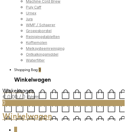
Machine Cold Brew
Puly Caff
Urnex
Jura
WMF / Schaerer
Groepsborstel
Reinigingstabletten
Koffiemolen
Melksysteemreiniging
Ontkalkingsmiddel
Waterfilter
Shopping Bag
0
Winkelwagen
Winkelwagen
€
0,00
/ 0 items
0
Winkelwagen
0