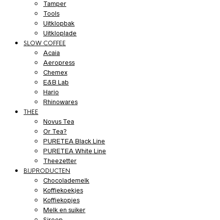
Tamper
Tools
Uitklopbak
Uitkloplade
SLOW COFFEE
Acaia
Aeropress
Chemex
E&B Lab
Hario
Rhinowares
THEE
Novus Tea
Or Tea?
PURETEA Black Line
PURETEA White Line
Theezetter
BIJPRODUCTEN
Chocolademelk
Koffiekoekjes
Koffiekopjes
Melk en suiker
Siroop