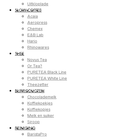
Uitkloplade
SLOW COFFEE
Acaia
Aeropress
Chemex
E&B Lab
Hario
Rhinowares
THEE
Novus Tea
Or Tea?
PURETEA Black Line
PURETEA White Line
Theezetter
BIJPRODUCTEN
Chocolademelk
Koffiekoekjes
Koffiekopjes
Melk en suiker
Siroop
REINIGING
BaristaPro