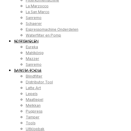
Filterkoffiemachine
La Marzocco
La San Marco
Sanremo
Schaerer
Espressomachine Onderdelen
Waterfilter en Pomp
KOFFIEMOLEN
Eureka
Mahlkönig
Mazzer
Sanremo
BARISTA TOOLS
Blindfilter
Distributor Tool
Latte Art
Lepels
Maatlepel
Melkkan
Puqpress
Tamper
Tools
Uitklopbak