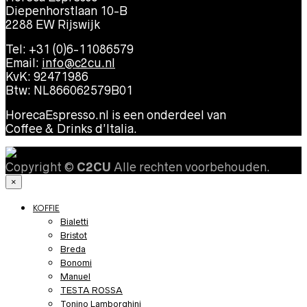
Diepenhorstlaan 10-B
2288 EW Rijswijk
Tel: +31 (0)6-11086579
Email:
info@c2cu.nl
KvK: 92471986
Btw: NL866062579B01
HorecaEspresso.nl is een onderdeel van
Coffee & Drinks d’Italia.
Copyright ©
C2CU
Alle rechten voorbehouden.
×
KOFFIE
Bialetti
Bristot
Breda
Bonomi
Manuel
TESTA ROSSA
Tonino Lamborghini