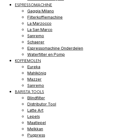
ESPRESSOMACHINE
Gaggia Milano
Filterkoffiemachine
La Marzocco
La San Marco
Sanremo
Schaerer
Espressomachine Onderdelen
Waterfilter en Pomp
KOFFIEMOLEN
Eureka
Mahlkönig
Mazzer
Sanremo
BARISTA TOOLS
Blindfilter
Distributor Tool
Latte Art
Lepels
Maatlepel
Melkkan
Puqpress