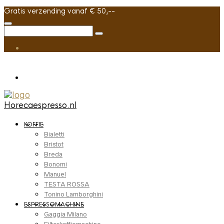
Gratis verzending vanaf € 50,--
Horecaespresso.nl
KOFFIE
Bialetti
Bristot
Breda
Bonomi
Manuel
TESTA ROSSA
Tonino Lamborghini
ESPRESSOMACHINE
Gaggia Milano