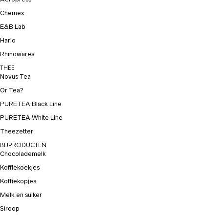
Chemex
E&B Lab
Hario
Rhinowares
THEE
Novus Tea
Or Tea?
PURETEA Black Line
PURETEA White Line
Theezetter
BIJPRODUCTEN
Chocolademelk
Koffiekoekjes
Koffiekopjes
Melk en suiker
Siroop