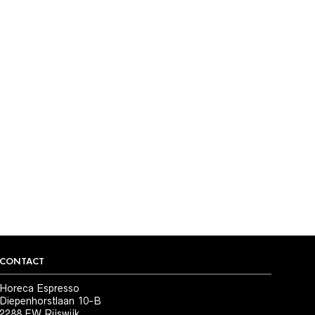
CONTACT
Horeca Espresso
Diepenhorstlaan 10-B
2288 EW Rijswijk