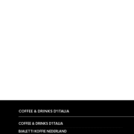
ITALIAANSE KOFFIE
,
MANUEL KOFFIE
,
MANUEL KOFFIE
Manuel Caffe Aroma Bar
koffiebonen 1000gr
€
27,95
COFFEE & DRINKS D’ITALIA
COFFEE & DRINKS D’ITALIA
BIALETTI KOFFIE NEDERLAND