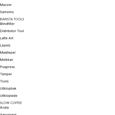
Mazzer
Sanremo
BARISTA TOOLS
Blindfilter
Distributor Tool
Latte Art
Lepels
Maatlepel
Melkkan
Puqpress
Tamper
Tools
Uitklopbak
Uitkloplade
SLOW COFFEE
Acaia
Aeropress