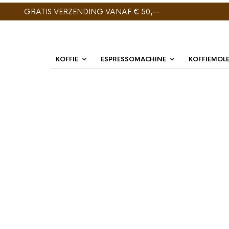
GRATIS VERZENDING VANAF € 50,--
KOFFIE
ESPRESSOMACHINE
KOFFIEMOL
ENIG RESULTAAT