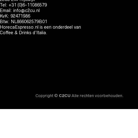
Tel: +31 (0)6-11086579
Email:
info@c2cu.nl
KvK: 92471986
Btw: NL866062579B01
HorecaEspresso.nl is een onderdeel van
Coffee & Drinks d’Italia.
Copyright ©
C2CU
Alle rechten voorbehouden.