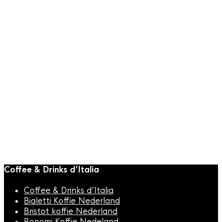
Snelle weergave
Italiaanse Koffie
,
Manuel Koffie
,
Manuel
Koffie
Manuel Caffe Aroma
Più Koffiebonen
1000gr
€
25,95
Coffee & Drinks d’Italia
Coffee & Drinks d’Italia
Bialetti Koffie Nederland
Bristot koffie Nederland
Bonomi Koffie Nedeland