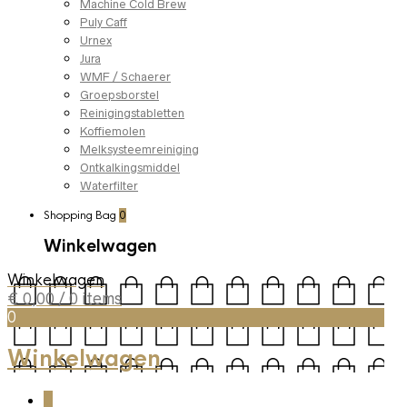
Machine Cold Brew
Puly Caff
Urnex
Jura
WMF / Schaerer
Groepsborstel
Reinigingstabletten
Koffiemolen
Melksysteemreiniging
Ontkalkingsmiddel
Waterfilter
Shopping Bag
0
Winkelwagen
Winkelwagen
€
0,00
/ 0 items
0
Winkelwagen
0