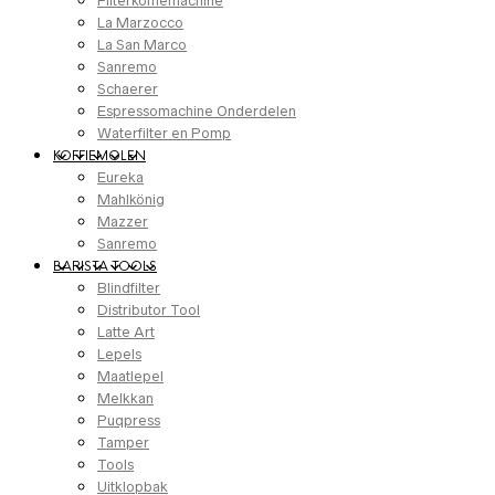
Filterkoffiemachine
La Marzocco
La San Marco
Sanremo
Schaerer
Espressomachine Onderdelen
Waterfilter en Pomp
KOFFIEMOLEN
Eureka
Mahlkönig
Mazzer
Sanremo
BARISTA TOOLS
Blindfilter
Distributor Tool
Latte Art
Lepels
Maatlepel
Melkkan
Puqpress
Tamper
Tools
Uitklopbak