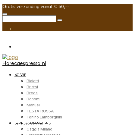
Gratis verzending vanaf € 50,--
Horecaespresso.nl
KOFFIE
Bialetti
Bristot
Breda
Bonomi
Manuel
TESTA ROSSA
Tonino Lamborghini
ESPRESSOMACHINE
Gaggia Milano