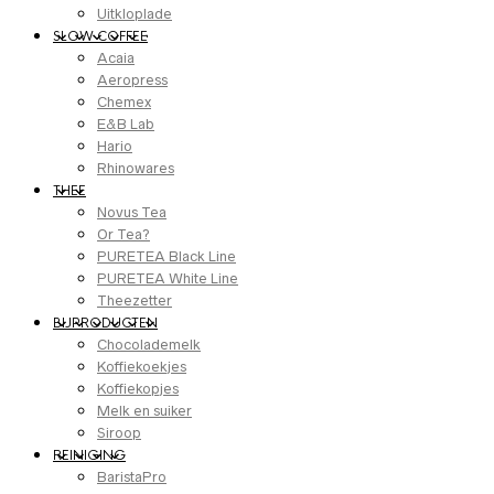
Uitkloplade
SLOW COFFEE
Acaia
Aeropress
Chemex
E&B Lab
Hario
Rhinowares
THEE
Novus Tea
Or Tea?
PURETEA Black Line
PURETEA White Line
Theezetter
BIJPRODUCTEN
Chocolademelk
Koffiekoekjes
Koffiekopjes
Melk en suiker
Siroop
REINIGING
BaristaPro