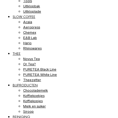
Tools
Uitklopbak
Uitkloplade
SLOW COFFEE
Acaia
Aeropress
Chemex
E&B Lab
Hario
Rhinowares
THEE
Novus Tea
Or Tea?
PURETEA Black Line
PURETEA White Line
Theezetter
BIJPRODUCTEN
Chocolademelk
Koffiekoekjes
Koffiekopjes
Melk en suiker
Siroop
REINIGING