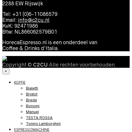
2288 EW Rijswijk
Tel: +31 (0)6-11086579
Email:
info@c2cu.nl
KvK: 92471986
Btw: NL866062579B01
HorecaEspresso.nl is een onderdeel van
Coffee & Drinks d’Italia.
Copyright ©
C2CU
Alle rechten voorbehouden.
×
KOFFIE
Bialetti
Bristot
Breda
Bonomi
Manuel
TESTA ROSSA
Tonino Lamborghini
ESPRESSOMACHINE