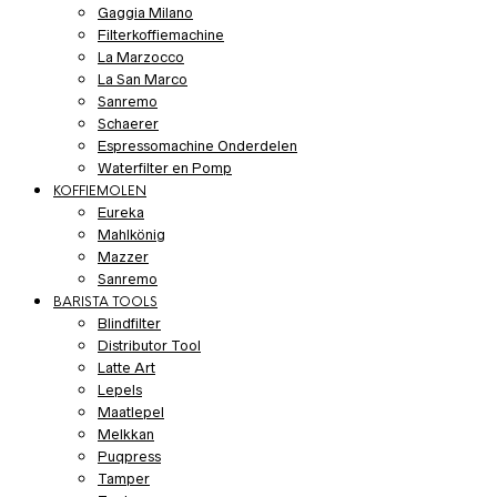
Gaggia Milano
Filterkoffiemachine
La Marzocco
La San Marco
Sanremo
Schaerer
Espressomachine Onderdelen
Waterfilter en Pomp
KOFFIEMOLEN
Eureka
Mahlkönig
Mazzer
Sanremo
BARISTA TOOLS
Blindfilter
Distributor Tool
Latte Art
Lepels
Maatlepel
Melkkan
Puqpress
Tamper