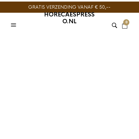
GRATIS VERZENDING VANAF € 50,--
HORECAESPRESS
O.NL
0
TIJDELIJK NIET
LEVERBAAR
ITALIAANSE KOFFIE
,
MANUEL
KOFFIE
,
MANUEL KOFFIE
Manuel Caffe
Solaroma