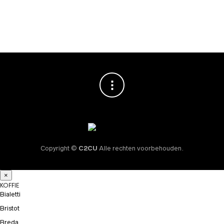
Koffiebonen 1000gr
€
25,95
Copyright ©
C2CU
Alle rechten voorbehouden.
×
KOFFIE
Bialetti
Bristot
Breda