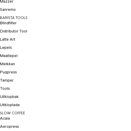
Mazzer
Sanremo
BARISTA TOOLS
Blindfilter
Distributor Tool
Latte Art
Lepels
Maatlepel
Melkkan
Puqpress
Tamper
Tools
Uitklopbak
Uitkloplade
SLOW COFFEE
Acaia
Aeropress