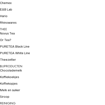
Chemex
E&B Lab
Hario
Rhinowares
THEE
Novus Tea
Or Tea?
PURETEA Black Line
PURETEA White Line
Theezetter
BIJPRODUCTEN
Chocolademelk
Koffiekoekjes
Koffiekopjes
Melk en suiker
Siroop
REINIGING