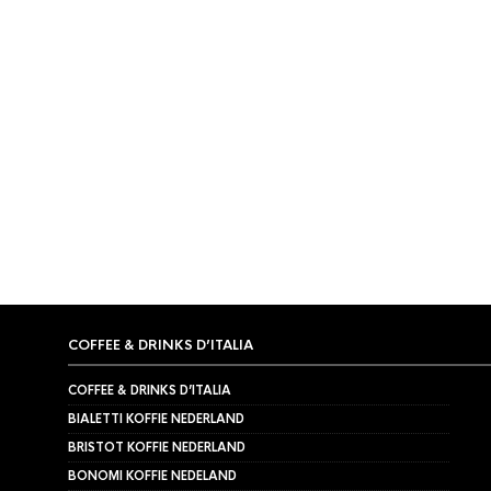
KOFFIEMOLEN
,
MAZZER
Mazzer Kony S koffiemolen
€
2.649,00
COFFEE & DRINKS D’ITALIA
COFFEE & DRINKS D’ITALIA
BIALETTI KOFFIE NEDERLAND
BRISTOT KOFFIE NEDERLAND
BONOMI KOFFIE NEDELAND