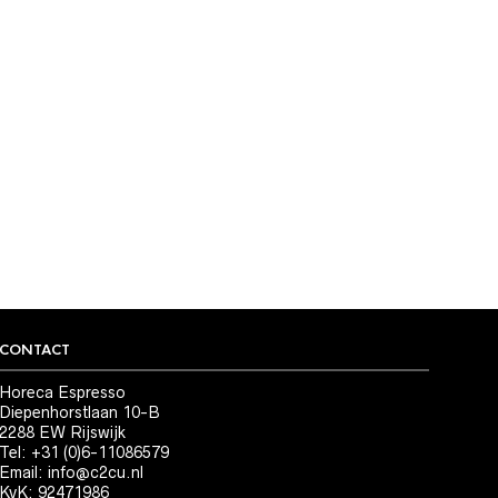
CONTACT
Horeca Espresso
Diepenhorstlaan 10-B
2288 EW Rijswijk
Tel: +31 (0)6-11086579
Email:
info@c2cu.nl
KvK: 92471986