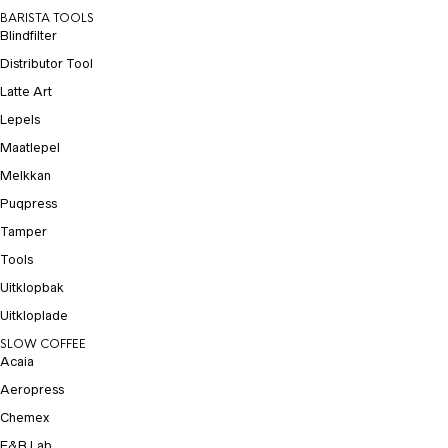
BARISTA TOOLS
Blindfilter
Distributor Tool
Latte Art
Lepels
Maatlepel
Melkkan
Puqpress
Tamper
Tools
Uitklopbak
Uitkloplade
SLOW COFFEE
Acaia
Aeropress
Chemex
E&B Lab