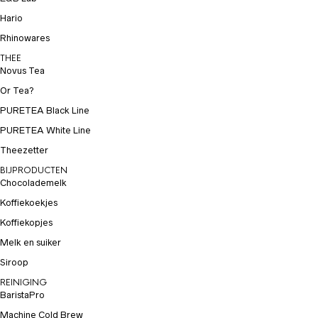
Hario
Rhinowares
THEE
Novus Tea
Or Tea?
PURETEA Black Line
PURETEA White Line
Theezetter
BIJPRODUCTEN
Chocolademelk
Koffiekoekjes
Koffiekopjes
Melk en suiker
Siroop
REINIGING
BaristaPro
Machine Cold Brew