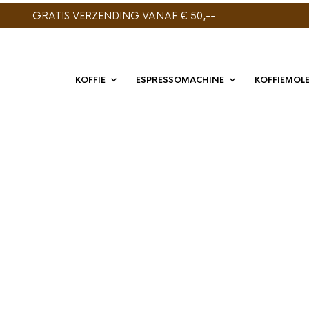
GRATIS VERZENDING VANAF € 50,--
KOFFIE
ESPRESSOMACHINE
KOFFIEMOL
ENIG RESULTAAT