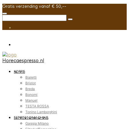
Gratis verzending vanaf € 50,--
Horecaespresso.nl
KOFFIE
Bialetti
Bristot
Breda
Bonomi
Manuel
TESTA ROSSA
Tonino Lamborghini
ESPRESSOMACHINE
Gaggia Milano