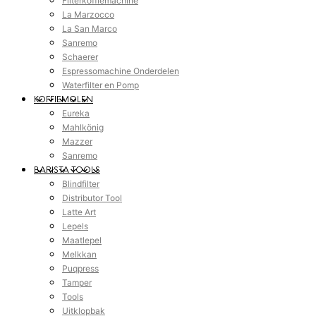
Filterkoffiemachine
La Marzocco
La San Marco
Sanremo
Schaerer
Espressomachine Onderdelen
Waterfilter en Pomp
KOFFIEMOLEN
Eureka
Mahlkönig
Mazzer
Sanremo
BARISTA TOOLS
Blindfilter
Distributor Tool
Latte Art
Lepels
Maatlepel
Melkkan
Puqpress
Tamper
Tools
Uitklopbak