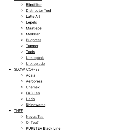
Blindfilter
Distributor Tool
Latte Art
Lepels
Maatlepel
Melkkan
Puqpress
Tamper
Tools
Uitklopbak
Uitkloplade
SLOW COFFEE
Acaia
Aeropress
Chemex
E&B Lab
Hario
Rhinowares
THEE
Novus Tea
Or Tea?
PURETEA Black Line