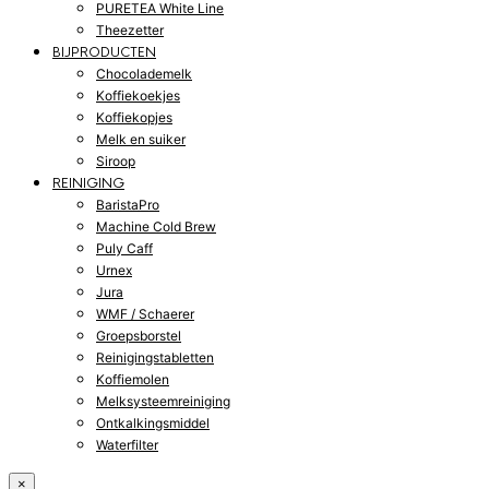
PURETEA White Line
Theezetter
BIJPRODUCTEN
Chocolademelk
Koffiekoekjes
Koffiekopjes
Melk en suiker
Siroop
REINIGING
BaristaPro
Machine Cold Brew
Puly Caff
Urnex
Jura
WMF / Schaerer
Groepsborstel
Reinigingstabletten
Koffiemolen
Melksysteemreiniging
Ontkalkingsmiddel
Waterfilter
×