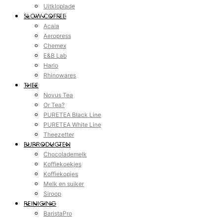
Uitkloplade
SLOW COFFEE
Acaia
Aeropress
Chemex
E&B Lab
Hario
Rhinowares
THEE
Novus Tea
Or Tea?
PURETEA Black Line
PURETEA White Line
Theezetter
BIJPRODUCTEN
Chocolademelk
Koffiekoekjes
Koffiekopjes
Melk en suiker
Siroop
REINIGING
BaristaPro