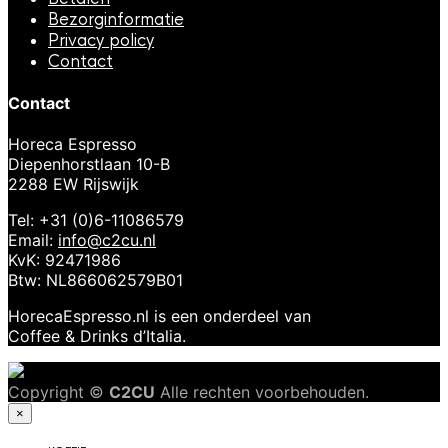
Bezorginformatie
Privacy policy
Contact
Contact
Horeca Espresso
Diepenhorstlaan 10-B
2288 EW Rijswijk
Tel: +31 (0)6-11086579
Email:
info@c2cu.nl
KvK: 92471986
Btw: NL866062579B01
HorecaEspresso.nl is een onderdeel van
Coffee & Drinks d’Italia.
Copyright ©
C2CU
Alle rechten voorbehouden.
×