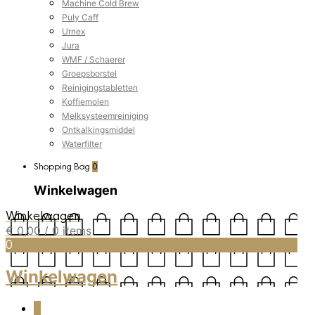
Machine Cold Brew
Puly Caff
Urnex
Jura
WMF / Schaerer
Groepsborstel
Reinigingstabletten
Koffiemolen
Melksysteemreiniging
Ontkalkingsmiddel
Waterfilter
Shopping Bag
0
Winkelwagen
Winkelwagen
€
0,00
/ 0 items
0
Winkelwagen
0