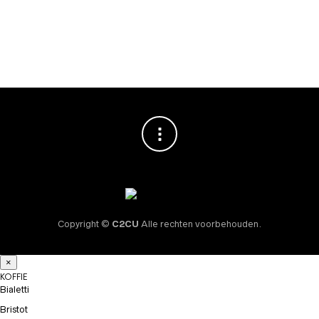
Melkopschuimkan
Melkopschuimkan
Zwart 400ml
Zwart 600ml
€
19,95
€
23,95
Copyright ©
C2CU
Alle rechten voorbehouden.
×
KOFFIE
Bialetti
Bristot