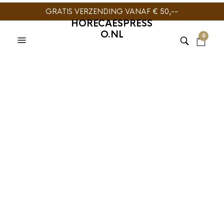
GRATIS VERZENDING VANAF € 50,--
HORECAESPRESS
O.NL
0
BARISTA TOOLS
,
BARISTA TOOLS
,
BARISTAPRO
,
MELKKAN
BARISTAPRO
,
MELKKAN
BaristaPro
BaristaPro