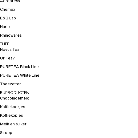
Aeropress
Chemex
E&B Lab
Hario
Rhinowares
THEE
Novus Tea
Or Tea?
PURETEA Black Line
PURETEA White Line
Theezetter
BIJPRODUCTEN
Chocolademelk
Koffiekoekjes
Koffiekopjes
Melk en suiker
Siroop