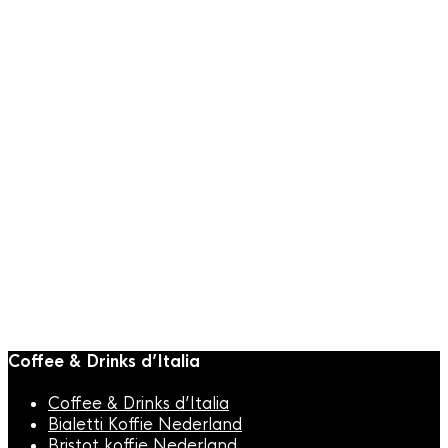
Toevoegen aan
winkelwagen
Snelle weergave
BARISTA TOOLS
,
BaristaPro
,
Melkkan
BaristaPro
Melkopschuimkan
RVS 900ml
€
19,95
Coffee & Drinks d’Italia
Coffee & Drinks d’Italia
Bialetti Koffie Nederland
Bristot koffie Nederland