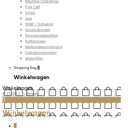
Machine Cold Brew
Puly Caff
Urnex
Jura
WMF / Schaerer
Groepsborstel
Reinigingstabletten
Koffiemolen
Melksysteemreiniging
Ontkalkingsmiddel
Waterfilter
Shopping Bag
0
Winkelwagen
Winkelwagen
€
0,00
/ 0 items
0
Winkelwagen
0