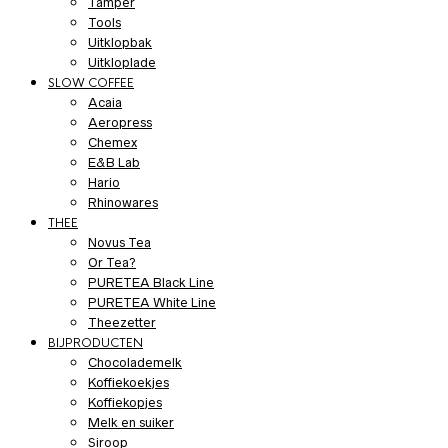
Tamper
Tools
Uitklopbak
Uitkloplade
SLOW COFFEE
Acaia
Aeropress
Chemex
E&B Lab
Hario
Rhinowares
THEE
Novus Tea
Or Tea?
PURETEA Black Line
PURETEA White Line
Theezetter
BIJPRODUCTEN
Chocolademelk
Koffiekoekjes
Koffiekopjes
Melk en suiker
Siroop