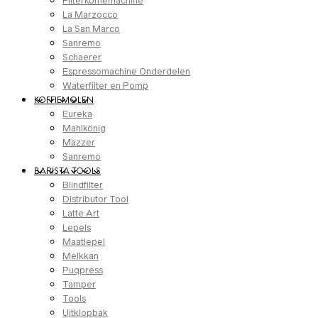
Filterkoffiemachine
La Marzocco
La San Marco
Sanremo
Schaerer
Espressomachine Onderdelen
Waterfilter en Pomp
KOFFIEMOLEN
Eureka
Mahlkönig
Mazzer
Sanremo
BARISTA TOOLS
Blindfilter
Distributor Tool
Latte Art
Lepels
Maatlepel
Melkkan
Puqpress
Tamper
Tools
Uitklopbak