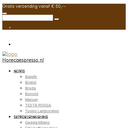
Gratis verzending vanaf € 50,--
Horecaespresso.nl
KOFFIE
Bialetti
Bristot
Breda
Bonomi
Manuel
TESTA ROSSA
Tonino Lamborghini
ESPRESSOMACHINE
Gaggia Milano