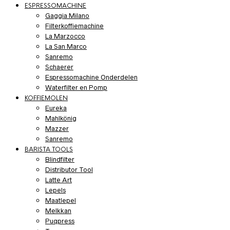
ESPRESSOMACHINE
Gaggia Milano
Filterkoffiemachine
La Marzocco
La San Marco
Sanremo
Schaerer
Espressomachine Onderdelen
Waterfilter en Pomp
KOFFIEMOLEN
Eureka
Mahlkönig
Mazzer
Sanremo
BARISTA TOOLS
Blindfilter
Distributor Tool
Latte Art
Lepels
Maatlepel
Melkkan
Puqpress