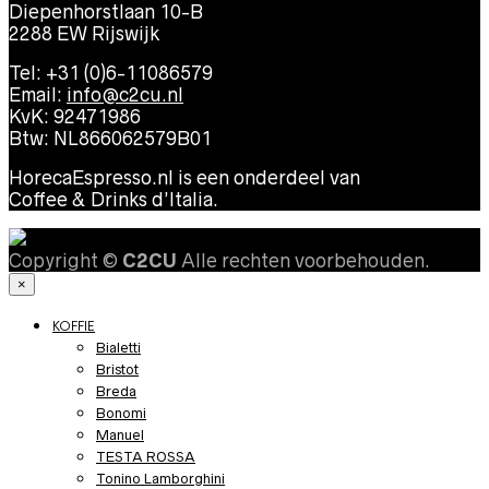
Diepenhorstlaan 10-B
2288 EW Rijswijk
Tel: +31 (0)6-11086579
Email:
info@c2cu.nl
KvK: 92471986
Btw: NL866062579B01
HorecaEspresso.nl is een onderdeel van
Coffee & Drinks d’Italia.
Copyright ©
C2CU
Alle rechten voorbehouden.
×
KOFFIE
Bialetti
Bristot
Breda
Bonomi
Manuel
TESTA ROSSA
Tonino Lamborghini