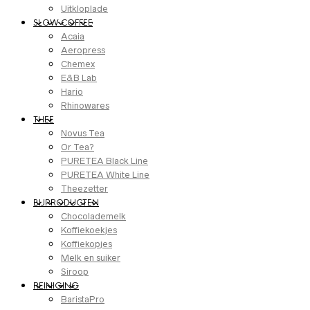
Uitkloplade
SLOW COFFEE
Acaia
Aeropress
Chemex
E&B Lab
Hario
Rhinowares
THEE
Novus Tea
Or Tea?
PURETEA Black Line
PURETEA White Line
Theezetter
BIJPRODUCTEN
Chocolademelk
Koffiekoekjes
Koffiekopjes
Melk en suiker
Siroop
REINIGING
BaristaPro