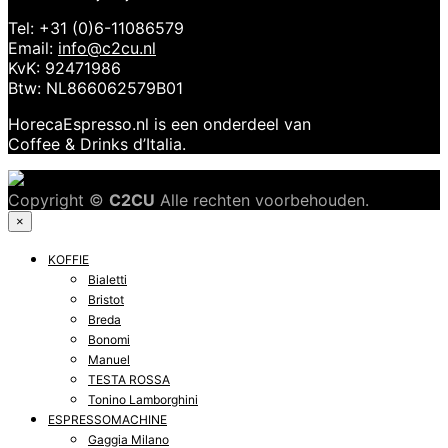
Tel: +31 (0)6-11086579
Email:
info@c2cu.nl
KvK: 92471986
Btw: NL866062579B01
HorecaEspresso.nl is een onderdeel van
Coffee & Drinks d’Italia.
Copyright ©
C2CU
Alle rechten voorbehouden.
×
KOFFIE
Bialetti
Bristot
Breda
Bonomi
Manuel
TESTA ROSSA
Tonino Lamborghini
ESPRESSOMACHINE
Gaggia Milano