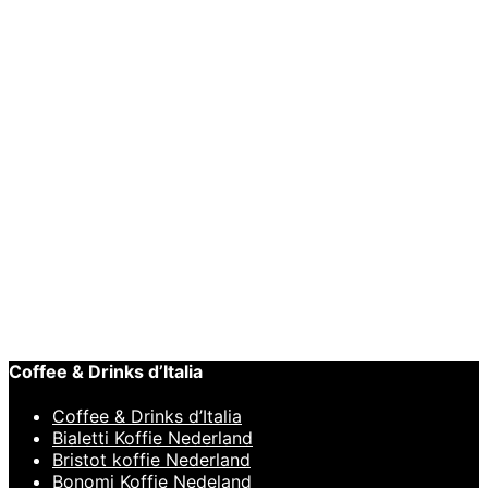
BaristaPro Melkopschuimkan Zwart 400ml
€
19,95
Toevoegen aan winkelwagen
Snelle
weergave
BARISTA TOOLS
,
BaristaPro
,
Melkkan
BaristaPro Melkopschuimkan Zwart 600ml
€
23,95
Coffee & Drinks d’Italia
Coffee & Drinks d’Italia
Bialetti Koffie Nederland
Bristot koffie Nederland
Bonomi Koffie Nedeland