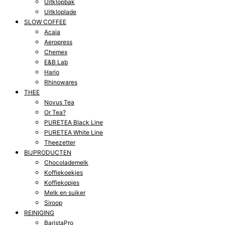
Uitklopbak
Uitkloplade
SLOW COFFEE
Acaia
Aeropress
Chemex
E&B Lab
Hario
Rhinowares
THEE
Novus Tea
Or Tea?
PURETEA Black Line
PURETEA White Line
Theezetter
BIJPRODUCTEN
Chocolademelk
Koffiekoekjes
Koffiekopjes
Melk en suiker
Siroop
REINIGING
BaristaPro