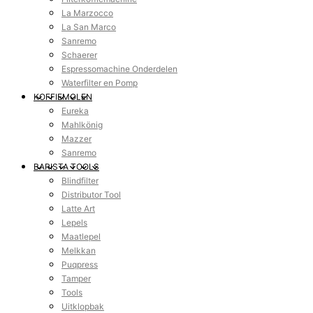
La Marzocco
La San Marco
Sanremo
Schaerer
Espressomachine Onderdelen
Waterfilter en Pomp
KOFFIEMOLEN
Eureka
Mahlkönig
Mazzer
Sanremo
BARISTA TOOLS
Blindfilter
Distributor Tool
Latte Art
Lepels
Maatlepel
Melkkan
Puqpress
Tamper
Tools
Uitklopbak