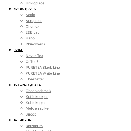
Uitkloplade
SLOW COFFEE
Acaia
Aeropress
Chemex
E&B Lab
Hario
Rhinowares
THEE
Novus Tea
Or Tea?
PURETEA Black Line
PURETEA White Line
Theezetter
BIJPRODUCTEN
Chocolademelk
Koffiekoekjes
Koffiekopjes
Melk en suiker
Siroop
REINIGING
BaristaPro