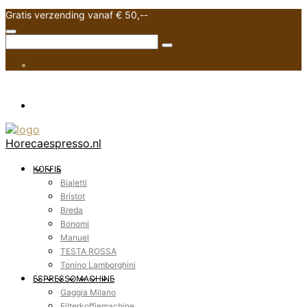
Gratis verzending vanaf € 50,--
Horecaespresso.nl
KOFFIE
Bialetti
Bristot
Breda
Bonomi
Manuel
TESTA ROSSA
Tonino Lamborghini
ESPRESSOMACHINE
Gaggia Milano
Filterkoffiemachine