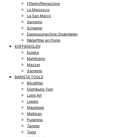
Filterkoffiemachine
La Marzocco
La San Marco
Sanremo
Schaerer
Espressomachine Onderdelen
Waterfilter en Pomp
KOFFIEMOLEN
Eureka
Mahlkönig
Mazzer
Sanremo
BARISTA TOOLS
Blindfilter
Distributor Tool
Latte Art
Lepels
Maatlepel
Melkkan
Puqpress
Tamper
Tools