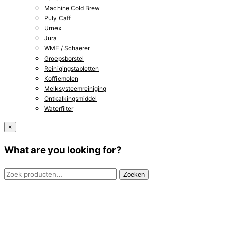
Machine Cold Brew
Puly Caff
Urnex
Jura
WMF / Schaerer
Groepsborstel
Reinigingstabletten
Koffiemolen
Melksysteemreiniging
Ontkalkingsmiddel
Waterfilter
×
What are you looking for?
Zoeken
Zoeken
naar: