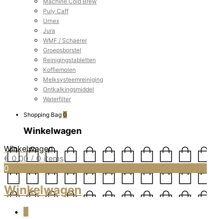
Machine Cold Brew
Puly Caff
Urnex
Jura
WMF / Schaerer
Groepsborstel
Reinigingstabletten
Koffiemolen
Melksysteemreiniging
Ontkalkingsmiddel
Waterfilter
Shopping Bag
0
Winkelwagen
Winkelwagen
€
0,00
/ 0 items
0
Winkelwagen
0