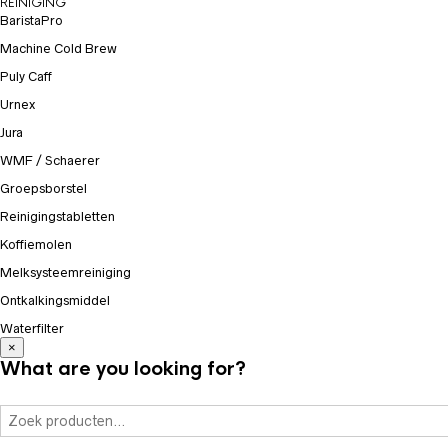
REINIGING
BaristaPro
Machine Cold Brew
Puly Caff
Urnex
Jura
WMF / Schaerer
Groepsborstel
Reinigingstabletten
Koffiemolen
Melksysteemreiniging
Ontkalkingsmiddel
Waterfilter
×
What are you looking for?