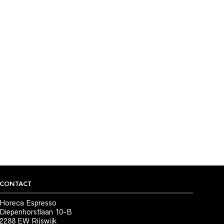
CONTACT
Horeca Espresso
Diepenhorstlaan 10-B
2288 EW Rijswijk