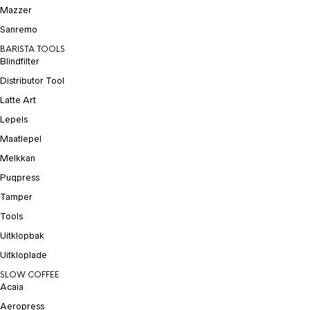
Mazzer
Sanremo
BARISTA TOOLS
Blindfilter
Distributor Tool
Latte Art
Lepels
Maatlepel
Melkkan
Puqpress
Tamper
Tools
Uitklopbak
Uitkloplade
SLOW COFFEE
Acaia
Aeropress