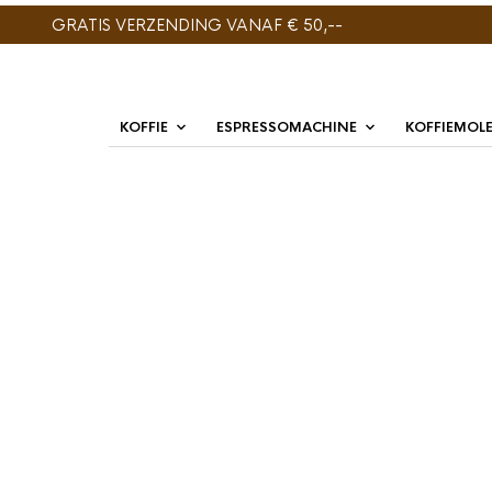
GRATIS VERZENDING VANAF € 50,--
KOFFIE
ESPRESSOMACHINE
KOFFIEMOL
ENIG RESULTAAT