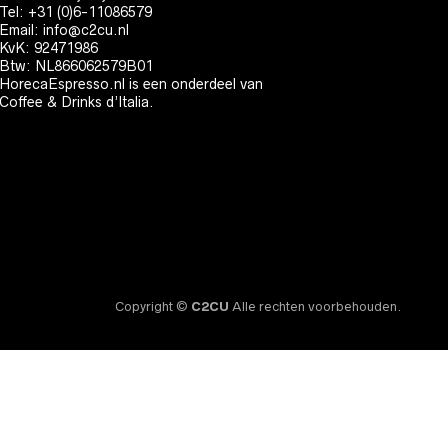
Tel: +31 (0)6-11086579
Email:
info@c2cu.nl
KvK: 92471986
Btw: NL866062579B01
HorecaEspresso.nl is een onderdeel van
Coffee & Drinks d’Italia.
Copyright ©
C2CU
Alle rechten voorbehouden.