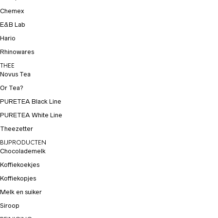
Chemex
E&B Lab
Hario
Rhinowares
THEE
Novus Tea
Or Tea?
PURETEA Black Line
PURETEA White Line
Theezetter
BIJPRODUCTEN
Chocolademelk
Koffiekoekjes
Koffiekopjes
Melk en suiker
Siroop