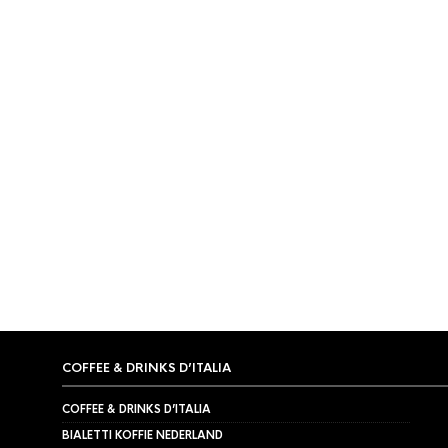
TIJDELIJK NIET LEVERBAAR
MACHINE HALFAUTOMAAT
,
MELKSYSTEEMREINIGING
,
REINIGING &
ONDERHOUD
,
URNEX
Urnex Biocaf Milk Cleaner
1000ml
€
24,95
COFFEE & DRINKS D’ITALIA
COFFEE & DRINKS D’ITALIA
BIALETTI KOFFIE NEDERLAND