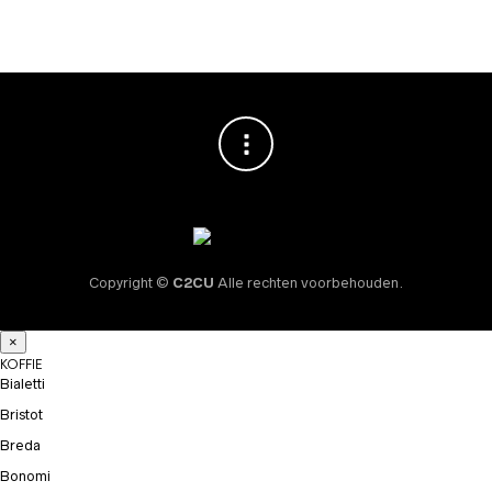
prijs
prijs
was:
is:
€ 59,95.
€ 40,95.
Copyright ©
C2CU
Alle rechten voorbehouden.
×
KOFFIE
Bialetti
Bristot
Breda
Bonomi