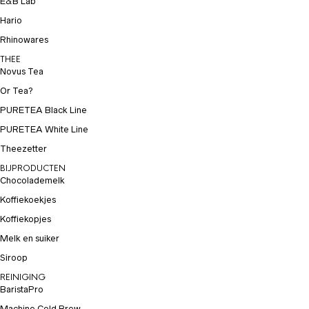
E&B Lab
Hario
Rhinowares
THEE
Novus Tea
Or Tea?
PURETEA Black Line
PURETEA White Line
Theezetter
BIJPRODUCTEN
Chocolademelk
Koffiekoekjes
Koffiekopjes
Melk en suiker
Siroop
REINIGING
BaristaPro
Machine Cold Brew