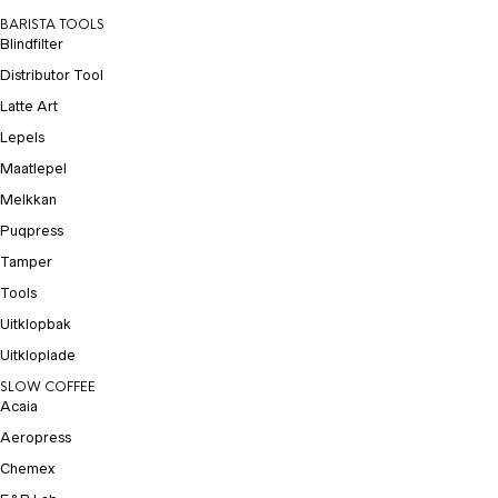
BARISTA TOOLS
Blindfilter
Distributor Tool
Latte Art
Lepels
Maatlepel
Melkkan
Puqpress
Tamper
Tools
Uitklopbak
Uitkloplade
SLOW COFFEE
Acaia
Aeropress
Chemex