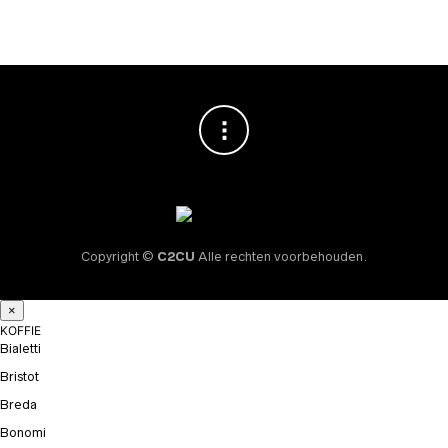
prijs
prijs
was:
is:
€ 59,95.
€ 40,95.
Copyright ©
C2CU
Alle rechten voorbehouden.
×
KOFFIE
Bialetti
Bristot
Breda
Bonomi