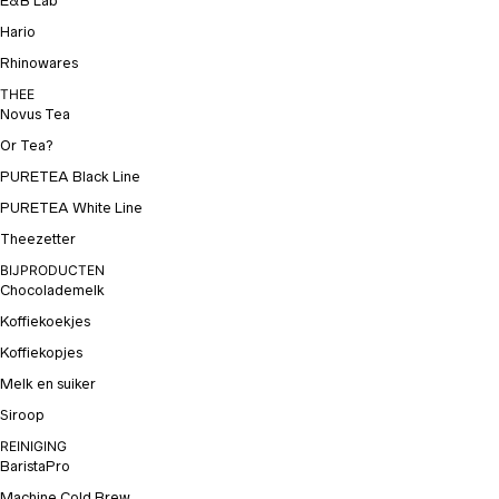
E&B Lab
Hario
Rhinowares
THEE
Novus Tea
Or Tea?
PURETEA Black Line
PURETEA White Line
Theezetter
BIJPRODUCTEN
Chocolademelk
Koffiekoekjes
Koffiekopjes
Melk en suiker
Siroop
REINIGING
BaristaPro
Machine Cold Brew