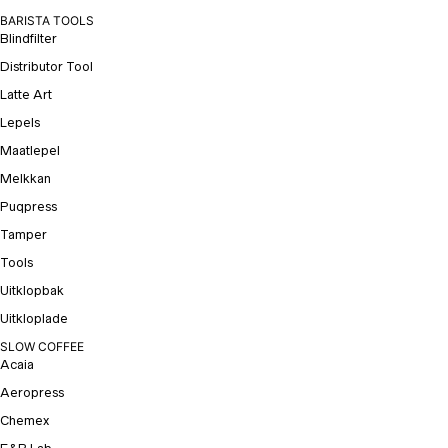
BARISTA TOOLS
Blindfilter
Distributor Tool
Latte Art
Lepels
Maatlepel
Melkkan
Puqpress
Tamper
Tools
Uitklopbak
Uitkloplade
SLOW COFFEE
Acaia
Aeropress
Chemex