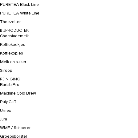
PURETEA Black Line
PURETEA White Line
Theezetter
BIJPRODUCTEN
Chocolademelk
Koffiekoekjes
Koffiekopjes
Melk en suiker
Siroop
REINIGING
BaristaPro
Machine Cold Brew
Puly Caff
Urnex
Jura
WMF / Schaerer
Groepsborstel