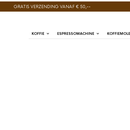
GRATIS VERZENDING VANAF € 50,--
KOFFIE
ESPRESSOMACHINE
KOFFIEMOL
GESORTEERD
TOONT ALLE 19 RESULTATEN