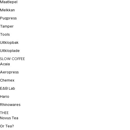
Maatlepel
Melkkan
Puqpress
Tamper
Tools
Uitklopbak
Uitkloplade
SLOW COFFEE
Acaia
Aeropress
Chemex
E&B Lab
Hario
Rhinowares
THEE
Novus Tea
Or Tea?