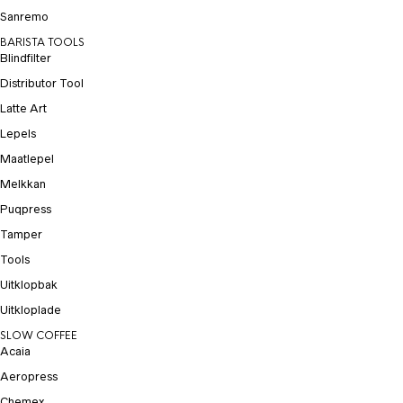
Sanremo
BARISTA TOOLS
Blindfilter
Distributor Tool
Latte Art
Lepels
Maatlepel
Melkkan
Puqpress
Tamper
Tools
Uitklopbak
Uitkloplade
SLOW COFFEE
Acaia
Aeropress
Chemex