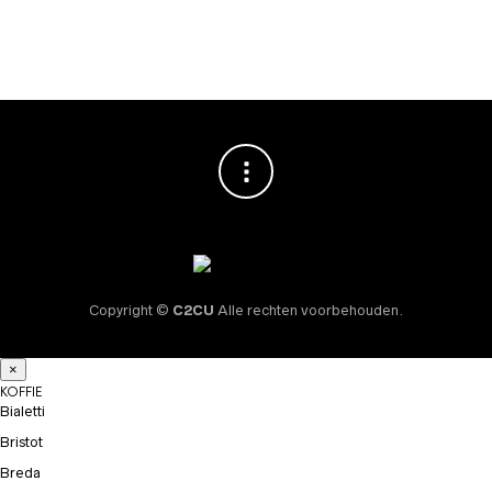
€
59,95
Copyright ©
C2CU
Alle rechten voorbehouden.
×
KOFFIE
Bialetti
Bristot
Breda