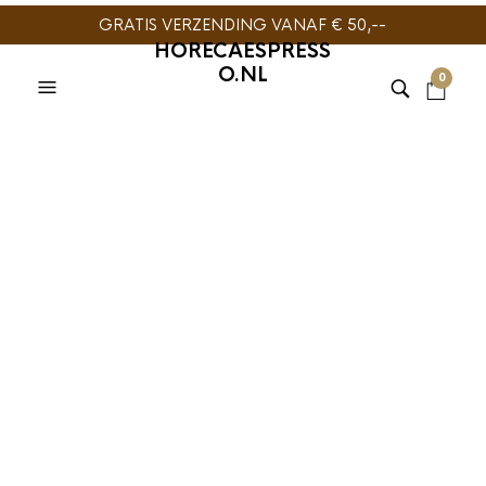
GRATIS VERZENDING VANAF € 50,--
HORECAESPRESS
O.NL
0
TIJDELIJK NIET
LEVERBAAR
HARIO
,
SLOW COFFEE
Hario Drip Pot
Woodneck Olijfhout
240ml