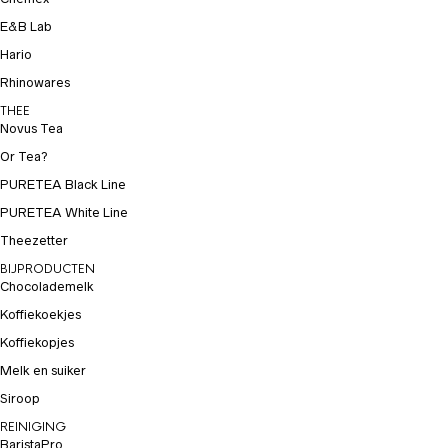
E&B Lab
Hario
Rhinowares
THEE
Novus Tea
Or Tea?
PURETEA Black Line
PURETEA White Line
Theezetter
BIJPRODUCTEN
Chocolademelk
Koffiekoekjes
Koffiekopjes
Melk en suiker
Siroop
REINIGING
BaristaPro