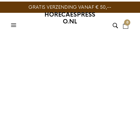
GRATIS VERZENDING VANAF € 50,--
HORECAESPRESS
O.NL
0
NOVUS TEA
,
THEE
Novus Tea