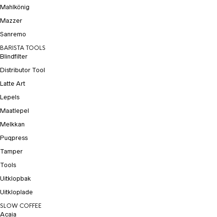
Mahlkönig
Mazzer
Sanremo
BARISTA TOOLS
Blindfilter
Distributor Tool
Latte Art
Lepels
Maatlepel
Melkkan
Puqpress
Tamper
Tools
Uitklopbak
Uitkloplade
SLOW COFFEE
Acaia