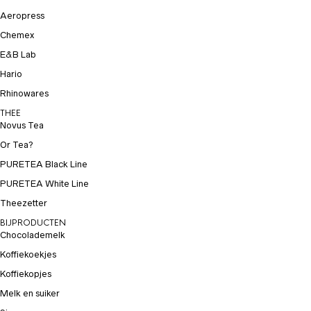
Aeropress
Chemex
E&B Lab
Hario
Rhinowares
THEE
Novus Tea
Or Tea?
PURETEA Black Line
PURETEA White Line
Theezetter
BIJPRODUCTEN
Chocolademelk
Koffiekoekjes
Koffiekopjes
Melk en suiker