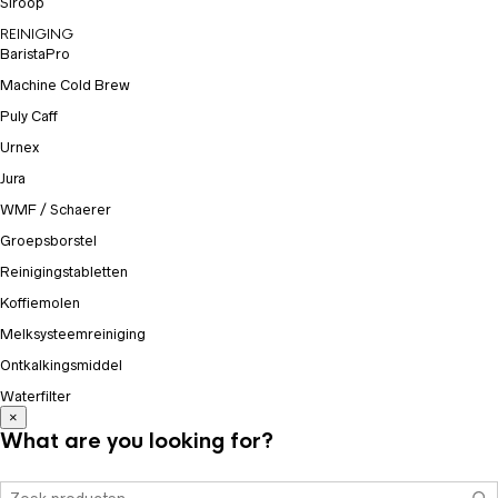
Siroop
REINIGING
BaristaPro
Machine Cold Brew
Puly Caff
Urnex
Jura
WMF / Schaerer
Groepsborstel
Reinigingstabletten
Koffiemolen
Melksysteemreiniging
Ontkalkingsmiddel
Waterfilter
×
What are you looking for?