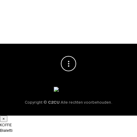
Dragonwell Green
50 stuks
€
22,95
Copyright ©
C2CU
Alle rechten voorbehouden.
×
KOFFIE
Bialetti