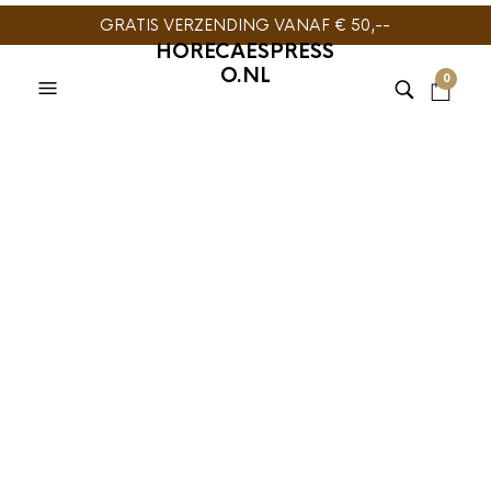
GRATIS VERZENDING VANAF € 50,--
HORECAESPRESS
O.NL
0
NOVUS TEA
,
THEE
Novus Tea Wild