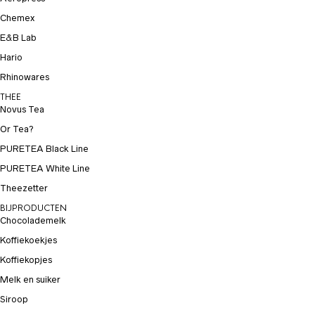
Chemex
E&B Lab
Hario
Rhinowares
THEE
Novus Tea
Or Tea?
PURETEA Black Line
PURETEA White Line
Theezetter
BIJPRODUCTEN
Chocolademelk
Koffiekoekjes
Koffiekopjes
Melk en suiker
Siroop