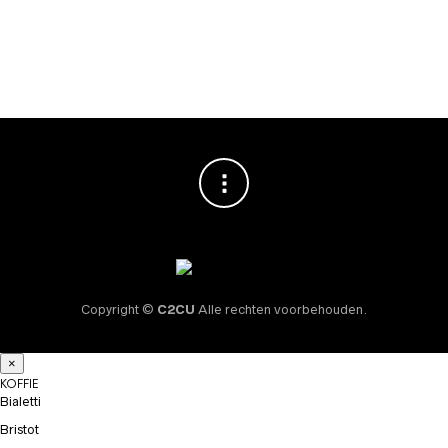
Encounter 50 stuks
€
22,95
Copyright ©
C2CU
Alle rechten voorbehouden.
×
KOFFIE
Bialetti
Bristot