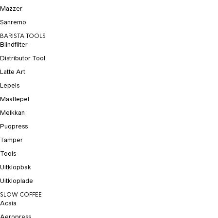
Mazzer
Sanremo
BARISTA TOOLS
Blindfilter
Distributor Tool
Latte Art
Lepels
Maatlepel
Melkkan
Puqpress
Tamper
Tools
Uitklopbak
Uitkloplade
SLOW COFFEE
Acaia
Aeropress