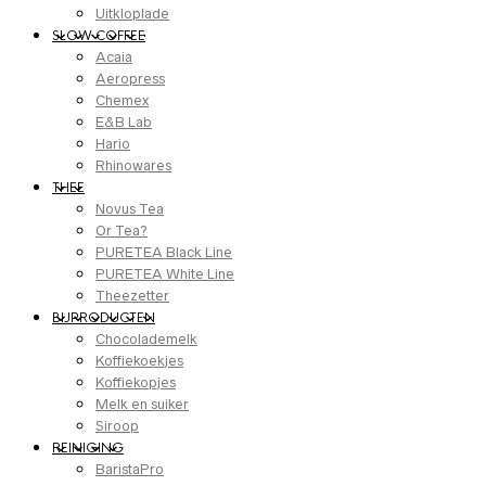
Uitkloplade
SLOW COFFEE
Acaia
Aeropress
Chemex
E&B Lab
Hario
Rhinowares
THEE
Novus Tea
Or Tea?
PURETEA Black Line
PURETEA White Line
Theezetter
BIJPRODUCTEN
Chocolademelk
Koffiekoekjes
Koffiekopjes
Melk en suiker
Siroop
REINIGING
BaristaPro