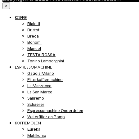
×
KOFFIE
Bialetti
Bristot
Breda
Bonomi
Manuel
TESTA ROSSA
Tonino Lamborghini
ESPRESSOMACHINE
Gaggia Milano
Filterkoffiemachine
La Marzocco
La San Marco
Sanremo
Schaerer
Espressomachine Onderdelen
Waterfilter en Pomp
KOFFIEMOLEN
Eureka
Mahlkönig