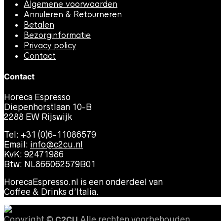
Algemene voorwaarden
Annuleren & Retourneren
Betalen
Bezorginformatie
Privacy policy
Contact
Contact
Horeca Espresso
Diepenhorstlaan 10-B
2288 EW Rijswijk
Tel: +31 (0)6-11086579
Email:
info@c2cu.nl
KvK: 92471986
Btw: NL866062579B01
HorecaEspresso.nl is een onderdeel van
Coffee & Drinks d’Italia.
Copyright ©
C2CU
Alle rechten voorbehouden.