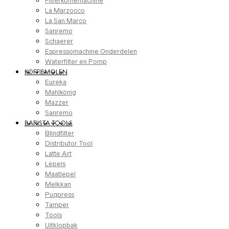
Filterkoffiemachine
La Marzocco
La San Marco
Sanremo
Schaerer
Espressomachine Onderdelen
Waterfilter en Pomp
KOFFIEMOLEN
Eureka
Mahlkönig
Mazzer
Sanremo
BARISTA TOOLS
Blindfilter
Distributor Tool
Latte Art
Lepels
Maatlepel
Melkkan
Puqpress
Tamper
Tools
Uitklopbak