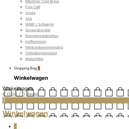
Machine Cold Brew
Puly Caff
Urnex
Jura
WMF / Schaerer
Groepsborstel
Reinigingstabletten
Koffiemolen
Melksysteemreiniging
Ontkalkingsmiddel
Waterfilter
Shopping Bag
0
Winkelwagen
Winkelwagen
€
0,00
/ 0 items
0
Winkelwagen
0