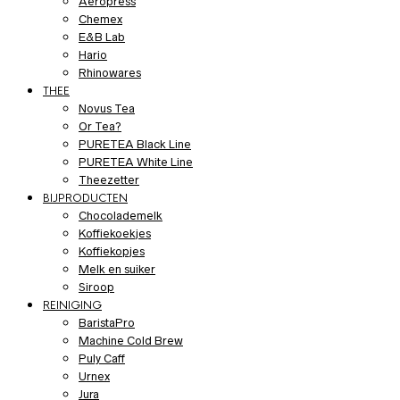
Aeropress
Chemex
E&B Lab
Hario
Rhinowares
THEE
Novus Tea
Or Tea?
PURETEA Black Line
PURETEA White Line
Theezetter
BIJPRODUCTEN
Chocolademelk
Koffiekoekjes
Koffiekopjes
Melk en suiker
Siroop
REINIGING
BaristaPro
Machine Cold Brew
Puly Caff
Urnex
Jura