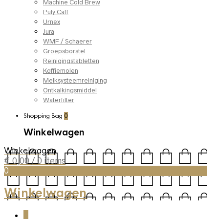
Machine Cold Brew
Puly Caff
Urnex
Jura
WMF / Schaerer
Groepsborstel
Reinigingstabletten
Koffiemolen
Melksysteemreiniging
Ontkalkingsmiddel
Waterfilter
Shopping Bag
0
Winkelwagen
Winkelwagen
€
0,00
/ 0 items
0
Winkelwagen
0