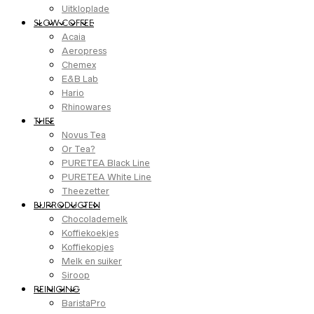
Uitkloplade
SLOW COFFEE
Acaia
Aeropress
Chemex
E&B Lab
Hario
Rhinowares
THEE
Novus Tea
Or Tea?
PURETEA Black Line
PURETEA White Line
Theezetter
BIJPRODUCTEN
Chocolademelk
Koffiekoekjes
Koffiekopjes
Melk en suiker
Siroop
REINIGING
BaristaPro