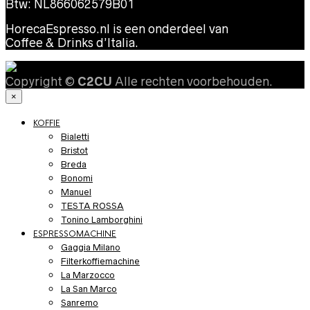
Btw: NL866062579B01
HorecaEspresso.nl is een onderdeel van
Coffee & Drinks d’Italia.
Copyright ©
C2CU
Alle rechten voorbehouden.
×
KOFFIE
Bialetti
Bristot
Breda
Bonomi
Manuel
TESTA ROSSA
Tonino Lamborghini
ESPRESSOMACHINE
Gaggia Milano
Filterkoffiemachine
La Marzocco
La San Marco
Sanremo