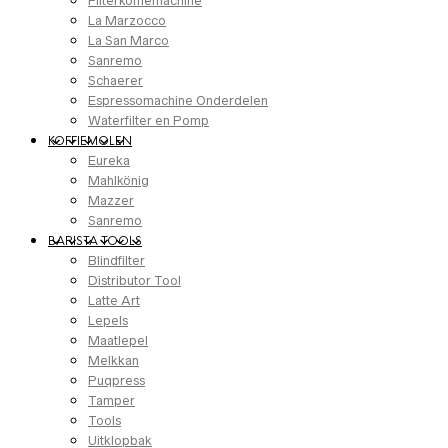
Filterkoffiemachine
La Marzocco
La San Marco
Sanremo
Schaerer
Espressomachine Onderdelen
Waterfilter en Pomp
KOFFIEMOLEN
Eureka
Mahlkönig
Mazzer
Sanremo
BARISTA TOOLS
Blindfilter
Distributor Tool
Latte Art
Lepels
Maatlepel
Melkkan
Puqpress
Tamper
Tools
Uitklopbak