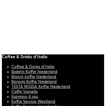
THEE
Or Tea? Twisted
Pu’er 90gr in
Theeblik
€
12,95
Coffee & Drinks d’Italia
Coffee & Drinks d’Italia
Bialetti Koffie Nederland
Bristot koffie Nederland
Bonomi Koffie Nedeland
TESTA ROSSA Koffie Nederland
Caffe Vianello
Espresso 4 you
Koffie Service Westland