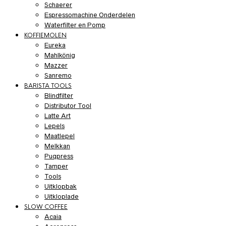
Schaerer
Espressomachine Onderdelen
Waterfilter en Pomp
KOFFIEMOLEN
Eureka
Mahlkönig
Mazzer
Sanremo
BARISTA TOOLS
Blindfilter
Distributor Tool
Latte Art
Lepels
Maatlepel
Melkkan
Puqpress
Tamper
Tools
Uitklopbak
Uitkloplade
SLOW COFFEE
Acaia