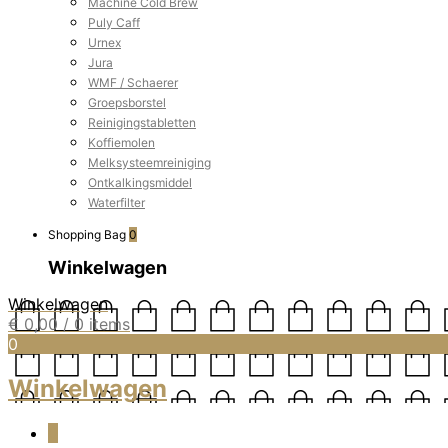
Machine Cold Brew
Puly Caff
Urnex
Jura
WMF / Schaerer
Groepsborstel
Reinigingstabletten
Koffiemolen
Melksysteemreiniging
Ontkalkingsmiddel
Waterfilter
Shopping Bag
0
Winkelwagen
Winkelwagen
€
0,00
/ 0 items
0
Winkelwagen
0