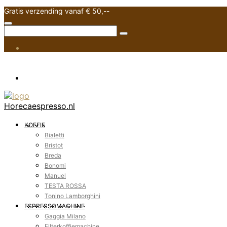
Gratis verzending vanaf € 50,--
Horecaespresso.nl
KOFFIE
Bialetti
Bristot
Breda
Bonomi
Manuel
TESTA ROSSA
Tonino Lamborghini
ESPRESSOMACHINE
Gaggia Milano
Filterkoffiemachine