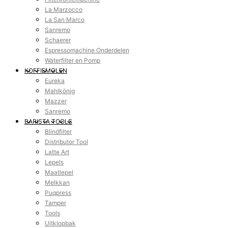
La Marzocco
La San Marco
Sanremo
Schaerer
Espressomachine Onderdelen
Waterfilter en Pomp
KOFFIEMOLEN
Eureka
Mahlkönig
Mazzer
Sanremo
BARISTA TOOLS
Blindfilter
Distributor Tool
Latte Art
Lepels
Maatlepel
Melkkan
Puqpress
Tamper
Tools
Uitklopbak