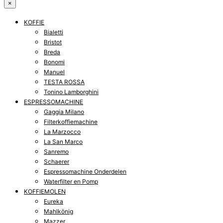
×
KOFFIE
Bialetti
Bristot
Breda
Bonomi
Manuel
TESTA ROSSA
Tonino Lamborghini
ESPRESSOMACHINE
Gaggia Milano
Filterkoffiemachine
La Marzocco
La San Marco
Sanremo
Schaerer
Espressomachine Onderdelen
Waterfilter en Pomp
KOFFIEMOLEN
Eureka
Mahlkönig
Mazzer