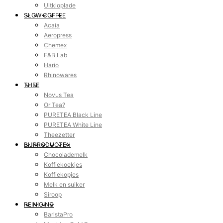
Uitkloplade
SLOW COFFEE
Acaia
Aeropress
Chemex
E&B Lab
Hario
Rhinowares
THEE
Novus Tea
Or Tea?
PURETEA Black Line
PURETEA White Line
Theezetter
BIJPRODUCTEN
Chocolademelk
Koffiekoekjes
Koffiekopjes
Melk en suiker
Siroop
REINIGING
BaristaPro