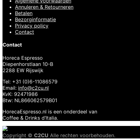
Algemene voorwaarden
Annuleren & Retourneren
Betalen
Bezorginformatie
Privacy policy
Contact
Contact
Horeca Espresso
Diepenhorstlaan 10-B
2288 EW Rijswijk
Tel: +31 (0)6-11086579
Email:
info@c2cu.nl
KvK: 92471986
Btw: NL866062579B01
HorecaEspresso.nl is een onderdeel van
Coffee & Drinks d’Italia.
Copyright ©
C2CU
Alle rechten voorbehouden.