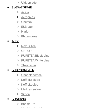
Uitkloplade
SLOW COFFEE
Acaia
Aeropress
Chemex
E&B Lab
Hario
Rhinowares
THEE
Novus Tea
Or Tea?
PURETEA Black Line
PURETEA White Line
Theezetter
BIJPRODUCTEN
Chocolademelk
Koffiekoekjes
Koffiekopjes
Melk en suiker
Siroop
REINIGING
BaristaPro