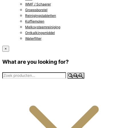
WMF / Schaerer
Groepsborstel
Reinigingstabletten
Koffiemolen
Melksysteemreiniging
Ontkalkingsmiddel
Waterfilter
×
What are you looking for?
Zoeken
Zoeken
naar: