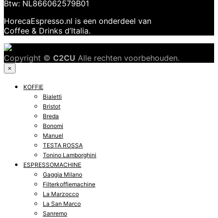
Btw: NL866062579B01
HorecaEspresso.nl is een onderdeel van
Coffee & Drinks d’Italia.
Copyright ©
C2CU
Alle rechten voorbehouden.
×
KOFFIE
Bialetti
Bristot
Breda
Bonomi
Manuel
TESTA ROSSA
Tonino Lamborghini
ESPRESSOMACHINE
Gaggia Milano
Filterkoffiemachine
La Marzocco
La San Marco
Sanremo