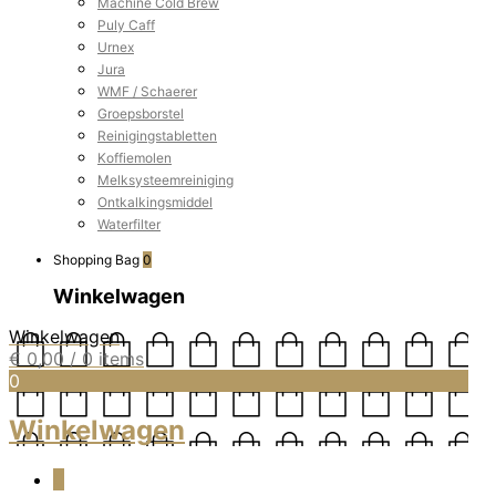
Machine Cold Brew
Puly Caff
Urnex
Jura
WMF / Schaerer
Groepsborstel
Reinigingstabletten
Koffiemolen
Melksysteemreiniging
Ontkalkingsmiddel
Waterfilter
Shopping Bag
0
Winkelwagen
Winkelwagen
€
0,00
/ 0 items
0
Winkelwagen
0