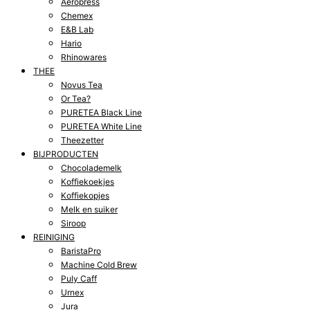
Aeropress
Chemex
E&B Lab
Hario
Rhinowares
THEE
Novus Tea
Or Tea?
PURETEA Black Line
PURETEA White Line
Theezetter
BIJPRODUCTEN
Chocolademelk
Koffiekoekjes
Koffiekopjes
Melk en suiker
Siroop
REINIGING
BaristaPro
Machine Cold Brew
Puly Caff
Urnex
Jura