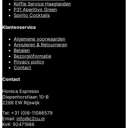
Koffie Service Haaglanden
P31 Aperitivo Green
Spirito Cocktails
Klantenservice
Algemene voorwaarden
Annuleren & Retourneren
Betalen
Bezorginformatie
Privacy policy
Contact
Contact
Horeca Espresso
Diepenhorstlaan 10-B
2288 EW Rijswijk
Tel: +31 (0)6-11086579
Email:
info@c2cu.nl
KvK: 92471986