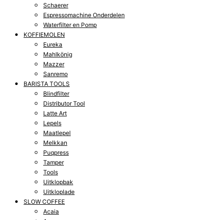
Schaerer
Espressomachine Onderdelen
Waterfilter en Pomp
KOFFIEMOLEN
Eureka
Mahlkönig
Mazzer
Sanremo
BARISTA TOOLS
Blindfilter
Distributor Tool
Latte Art
Lepels
Maatlepel
Melkkan
Puqpress
Tamper
Tools
Uitklopbak
Uitkloplade
SLOW COFFEE
Acaia