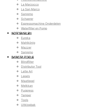
La Marzocco
La San Marco
Sanremo
Schaerer
Espressomachine Onderdelen
Waterfilter en Pomp
KOFFIEMOLEN
Eureka
Mahlkönig
Mazzer
Sanremo
BARISTA TOOLS
Blindfilter
Distributor Tool
Latte Art
Lepels
Maatlepel
Melkkan
Puqpress
Tamper
Tools
Uitklopbak