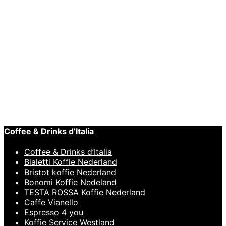
€
12,95
Toevoegen aan winkelwagen
Snelle
weergave
Or Tea?
Or Tea? Merry Peppermint Sachet 50 stuks
€
24,95
Coffee & Drinks d’Italia
Coffee & Drinks d’Italia
Bialetti Koffie Nederland
Bristot koffie Nederland
Bonomi Koffie Nedeland
TESTA ROSSA Koffie Nederland
Caffe Vianello
Espresso 4 you
Koffie Service Westland