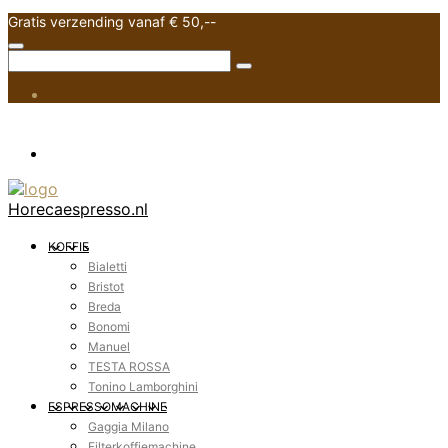
Gratis verzending vanaf € 50,--
Horecaespresso.nl
KOFFIE
Bialetti
Bristot
Breda
Bonomi
Manuel
TESTA ROSSA
Tonino Lamborghini
ESPRESSOMACHINE
Gaggia Milano
Filterkoffiemachine