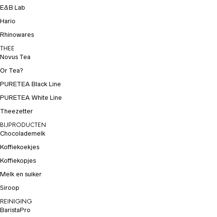
E&B Lab
Hario
Rhinowares
THEE
Novus Tea
Or Tea?
PURETEA Black Line
PURETEA White Line
Theezetter
BIJPRODUCTEN
Chocolademelk
Koffiekoekjes
Koffiekopjes
Melk en suiker
Siroop
REINIGING
BaristaPro