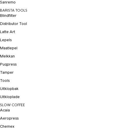
Sanremo
BARISTA TOOLS
Blindfilter
Distributor Tool
Latte Art
Lepels
Maatlepel
Melkkan
Puqpress
Tamper
Tools
Uitklopbak
Uitkloplade
SLOW COFFEE
Acaia
Aeropress
Chemex