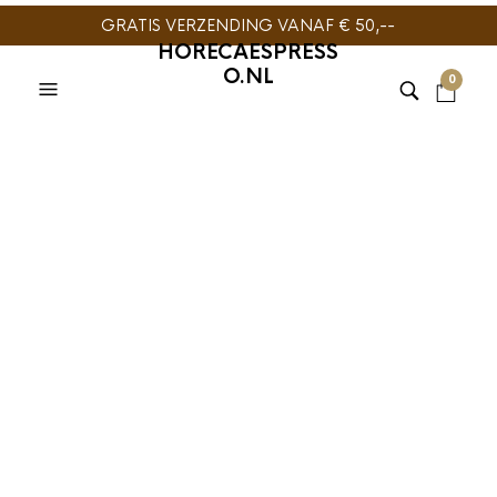
GRATIS VERZENDING VANAF € 50,--
HORECAESPRESS
O.NL
0
KOFFIE
,
KOFFIESIROOP
,
VINCENZI SIROOP
Vincenzi Pistache
Siroop 700ml