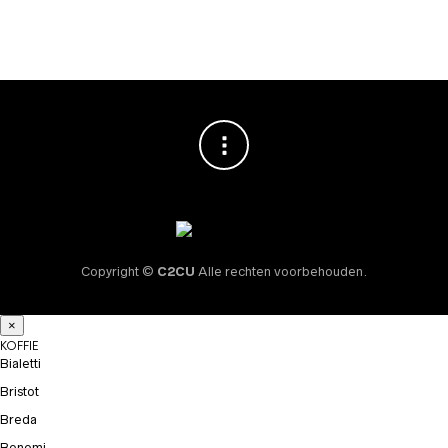
€
10,95
Copyright ©
C2CU
Alle rechten voorbehouden.
×
KOFFIE
Bialetti
Bristot
Breda
Bonomi