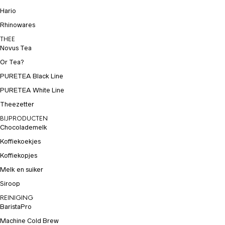
Hario
Rhinowares
THEE
Novus Tea
Or Tea?
PURETEA Black Line
PURETEA White Line
Theezetter
BIJPRODUCTEN
Chocolademelk
Koffiekoekjes
Koffiekopjes
Melk en suiker
Siroop
REINIGING
BaristaPro
Machine Cold Brew