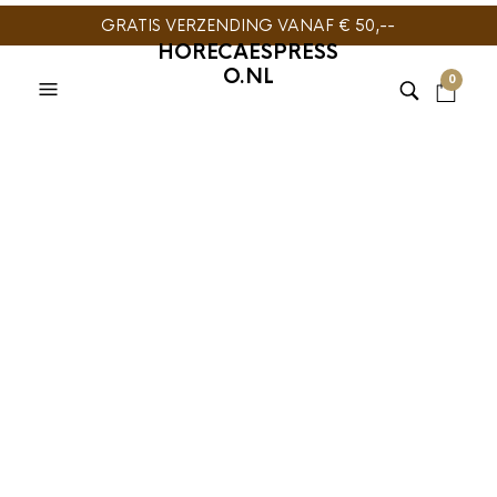
GRATIS VERZENDING VANAF € 50,--
HORECAESPRESS
O.NL
0
TIJDELIJK NIET
LEVERBAAR
BARISTA TOOLS
,
MELKKAN
BARISTA TOOLS
,
JOEFREX
,
JoeFrex Melkkan
MELKKAN
RVS 590ml
JoeFrex Melkkan
€
18,95
Speciale Tuit RVS