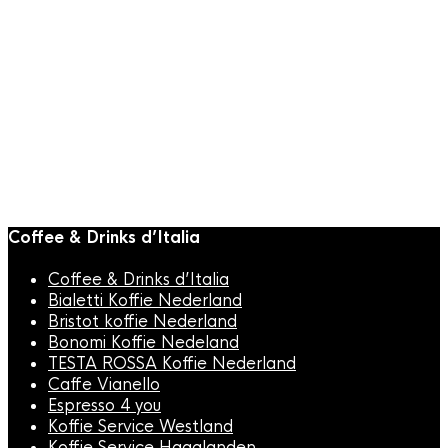
Bristot Koffie
,
Italiaanse Koffie
Bristot Decaffeinato
ESE Serving 50 stuks
€
19,95
Coffee & Drinks d’Italia
Coffee & Drinks d’Italia
Bialetti Koffie Nederland
Bristot koffie Nederland
Bonomi Koffie Nedeland
TESTA ROSSA Koffie Nederland
Caffe Vianello
Espresso 4 you
Koffie Service Westland
Koffie Service Haaglanden