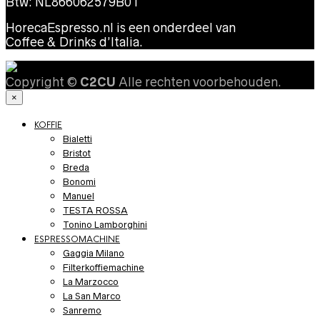
Btw: NL866062579B01
HorecaEspresso.nl is een onderdeel van
Coffee & Drinks d’Italia.
Copyright ©
C2CU
Alle rechten voorbehouden.
×
KOFFIE
Bialetti
Bristot
Breda
Bonomi
Manuel
TESTA ROSSA
Tonino Lamborghini
ESPRESSOMACHINE
Gaggia Milano
Filterkoffiemachine
La Marzocco
La San Marco
Sanremo