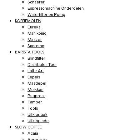
Schaerer
Espressomachine Onderdelen
Waterfilter en Pomp
KOFFIEMOLEN
Eureka
Mahlkönig
Mazzer
Sanremo
BARISTA TOOLS
Blindfilter
Distributor Tool
Latte Art
Lepels
Maatlepel
Melkkan
Puqpress
Tamper
Tools
Uitklopbak
Uitkloplade
SLOW COFFEE
Acaia
Aeropress