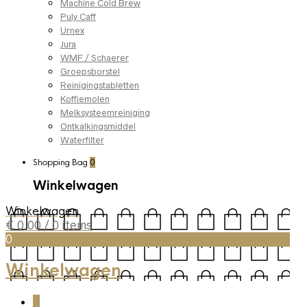
Machine Cold Brew
Puly Caff
Urnex
Jura
WMF / Schaerer
Groepsborstel
Reinigingstabletten
Koffiemolen
Melksysteemreiniging
Ontkalkingsmiddel
Waterfilter
Shopping Bag
0
Winkelwagen
Winkelwagen
€
0,00
/ 0 items
0
Winkelwagen
0