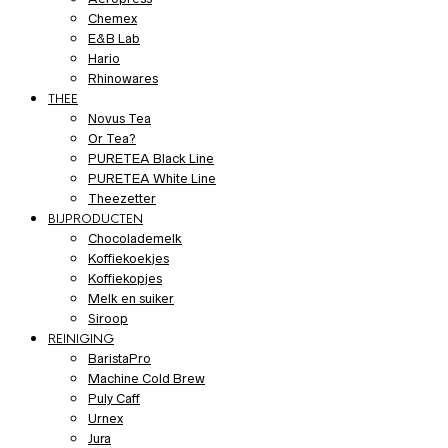
Chemex
E&B Lab
Hario
Rhinowares
THEE
Novus Tea
Or Tea?
PURETEA Black Line
PURETEA White Line
Theezetter
BIJPRODUCTEN
Chocolademelk
Koffiekoekjes
Koffiekopjes
Melk en suiker
Siroop
REINIGING
BaristaPro
Machine Cold Brew
Puly Caff
Urnex
Jura