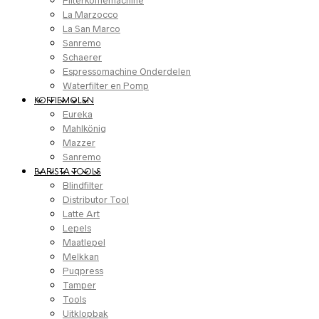
Filterkoffiemachine
La Marzocco
La San Marco
Sanremo
Schaerer
Espressomachine Onderdelen
Waterfilter en Pomp
KOFFIEMOLEN
Eureka
Mahlkönig
Mazzer
Sanremo
BARISTA TOOLS
Blindfilter
Distributor Tool
Latte Art
Lepels
Maatlepel
Melkkan
Puqpress
Tamper
Tools
Uitklopbak