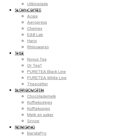
Uitkloplade
SLOW COFFEE
Acaia
Aeropress
Chemex
E&B Lab
Hario
Rhinowares
THEE
Novus Tea
Or Tea?
PURETEA Black Line
PURETEA White Line
Theezetter
BIJPRODUCTEN
Chocolademelk
Koffiekoekjes
Koffiekopjes
Melk en suiker
Siroop
REINIGING
BaristaPro