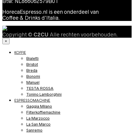
Btw: NL866062579B01
HorecaEspresso.nl is een onderdeel van
Coffee & Drinks d’Italia.
Copyright ©
C2CU
Alle rechten voorbehouden.
×
KOFFIE
Bialetti
Bristot
Breda
Bonomi
Manuel
TESTA ROSSA
Tonino Lamborghini
ESPRESSOMACHINE
Gaggia Milano
Filterkoffiemachine
La Marzocco
La San Marco
Sanremo