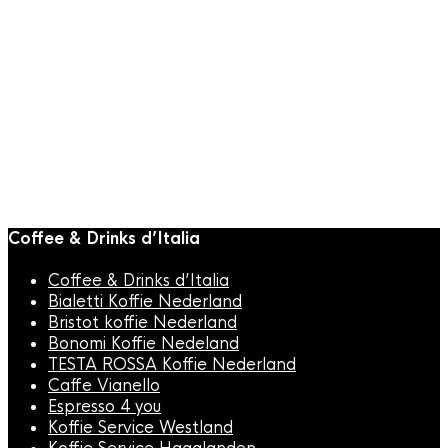
Bristot Koffie
Bristot Espresso
Point Capsules 100
stuks
€
36,95
Coffee & Drinks d’Italia
Coffee & Drinks d’Italia
Bialetti Koffie Nederland
Bristot koffie Nederland
Bonomi Koffie Nedeland
TESTA ROSSA Koffie Nederland
Caffe Vianello
Espresso 4 you
Koffie Service Westland