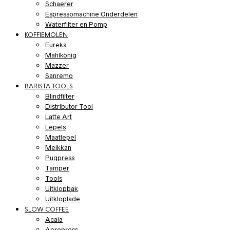
Schaerer
Espressomachine Onderdelen
Waterfilter en Pomp
KOFFIEMOLEN
Eureka
Mahlkönig
Mazzer
Sanremo
BARISTA TOOLS
Blindfilter
Distributor Tool
Latte Art
Lepels
Maatlepel
Melkkan
Puqpress
Tamper
Tools
Uitklopbak
Uitkloplade
SLOW COFFEE
Acaia
Aeropress