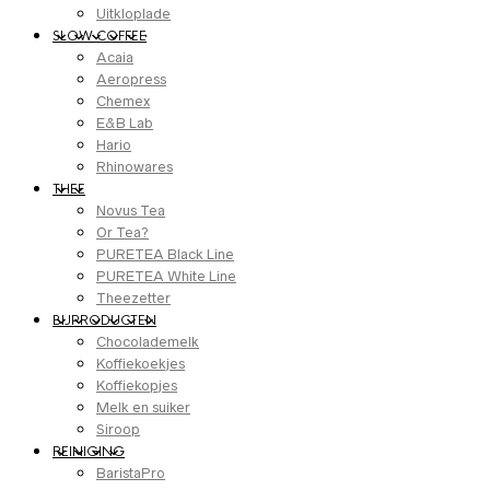
Uitkloplade
SLOW COFFEE
Acaia
Aeropress
Chemex
E&B Lab
Hario
Rhinowares
THEE
Novus Tea
Or Tea?
PURETEA Black Line
PURETEA White Line
Theezetter
BIJPRODUCTEN
Chocolademelk
Koffiekoekjes
Koffiekopjes
Melk en suiker
Siroop
REINIGING
BaristaPro