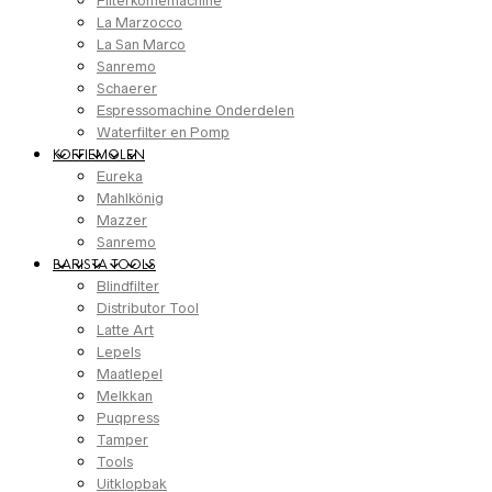
Filterkoffiemachine
La Marzocco
La San Marco
Sanremo
Schaerer
Espressomachine Onderdelen
Waterfilter en Pomp
KOFFIEMOLEN
Eureka
Mahlkönig
Mazzer
Sanremo
BARISTA TOOLS
Blindfilter
Distributor Tool
Latte Art
Lepels
Maatlepel
Melkkan
Puqpress
Tamper
Tools
Uitklopbak