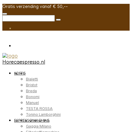
Gratis verzending vanaf € 50,--
Horecaespresso.nl
KOFFIE
Bialetti
Bristot
Breda
Bonomi
Manuel
TESTA ROSSA
Tonino Lamborghini
ESPRESSOMACHINE
Gaggia Milano