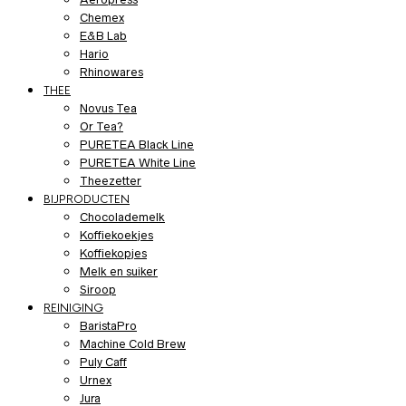
Chemex
E&B Lab
Hario
Rhinowares
THEE
Novus Tea
Or Tea?
PURETEA Black Line
PURETEA White Line
Theezetter
BIJPRODUCTEN
Chocolademelk
Koffiekoekjes
Koffiekopjes
Melk en suiker
Siroop
REINIGING
BaristaPro
Machine Cold Brew
Puly Caff
Urnex
Jura