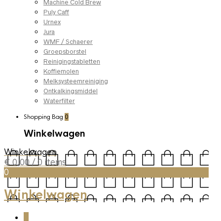
Machine Cold Brew
Puly Caff
Urnex
Jura
WMF / Schaerer
Groepsborstel
Reinigingstabletten
Koffiemolen
Melksysteemreiniging
Ontkalkingsmiddel
Waterfilter
Shopping Bag
0
Winkelwagen
Winkelwagen
€
0,00
/ 0 items
0
Winkelwagen
0