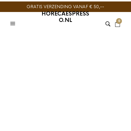
GRATIS VERZENDING VANAF € 50,--
HORECAESPRESS
O.NL
0
TIJDELIJK NIET
TIJDELIJK NIET
LEVERBAAR
LEVERBAAR
HARIO
,
SLOW COFFEE
HARIO
,
SLOW COFFEE
Hario V60-02
Hario V60 Drip In
Dripper Set Craft
server 700ml
Coffee Maker
€
22,95