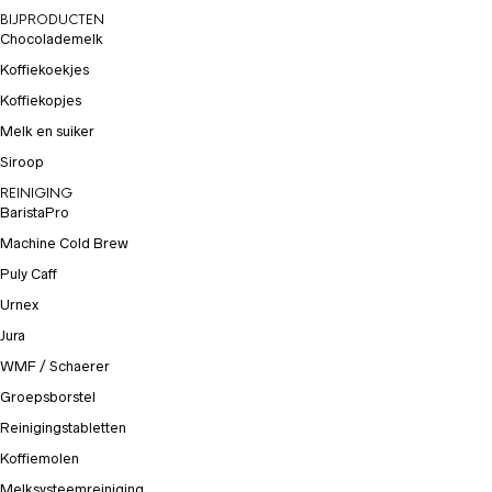
BIJPRODUCTEN
Chocolademelk
Koffiekoekjes
Koffiekopjes
Melk en suiker
Siroop
REINIGING
BaristaPro
Machine Cold Brew
Puly Caff
Urnex
Jura
WMF / Schaerer
Groepsborstel
Reinigingstabletten
Koffiemolen
Melksysteemreiniging