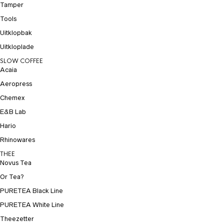
Tamper
Tools
Uitklopbak
Uitkloplade
SLOW COFFEE
Acaia
Aeropress
Chemex
E&B Lab
Hario
Rhinowares
THEE
Novus Tea
Or Tea?
PURETEA Black Line
PURETEA White Line
Theezetter