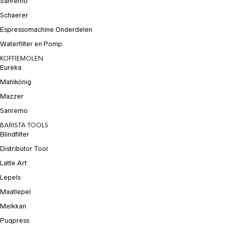
Sanremo
Schaerer
Espressomachine Onderdelen
Waterfilter en Pomp
KOFFIEMOLEN
Eureka
Mahlkönig
Mazzer
Sanremo
BARISTA TOOLS
Blindfilter
Distributor Tool
Latte Art
Lepels
Maatlepel
Melkkan
Puqpress