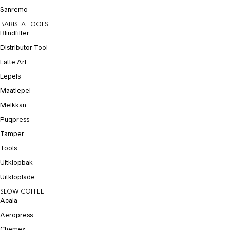
Sanremo
BARISTA TOOLS
Blindfilter
Distributor Tool
Latte Art
Lepels
Maatlepel
Melkkan
Puqpress
Tamper
Tools
Uitklopbak
Uitkloplade
SLOW COFFEE
Acaia
Aeropress
Chemex