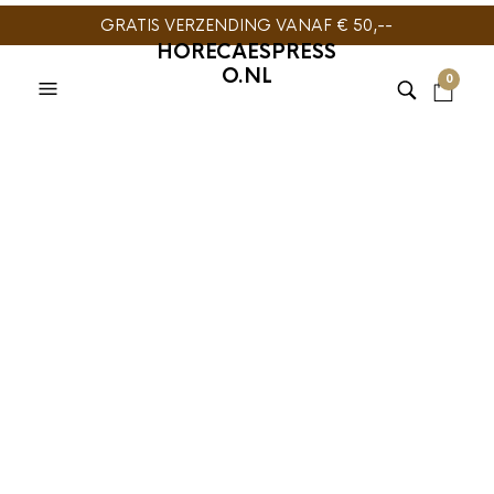
GRATIS VERZENDING VANAF € 50,--
HORECAESPRESS
O.NL
0
BARISTA TOOLS
,
PUQPRESS
Puqpress M3
Mahlkonig Coffee
Tamper