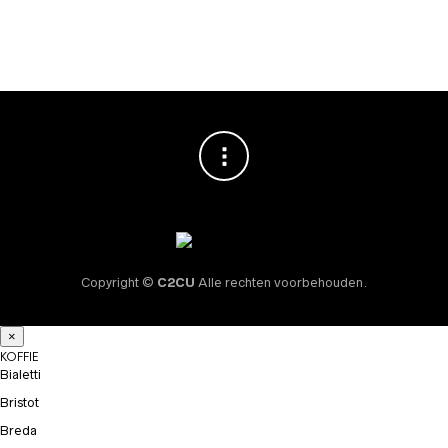
€
1.119,00
Copyright ©
C2CU
Alle rechten voorbehouden.
×
KOFFIE
Bialetti
Bristot
Breda