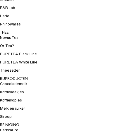
E&B Lab
Hario
Rhinowares
THEE
Novus Tea
Or Tea?
PURETEA Black Line
PURETEA White Line
Theezetter
BIJPRODUCTEN
Chocolademelk
Koffiekoekjes
Koffiekopjes
Melk en suiker
Siroop
REINIGING
BaristaPro