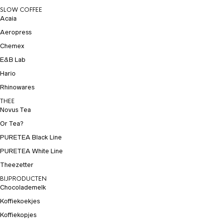
SLOW COFFEE
Acaia
Aeropress
Chemex
E&B Lab
Hario
Rhinowares
THEE
Novus Tea
Or Tea?
PURETEA Black Line
PURETEA White Line
Theezetter
BIJPRODUCTEN
Chocolademelk
Koffiekoekjes
Koffiekopjes