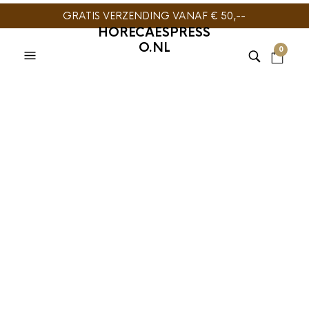
GRATIS VERZENDING VANAF € 50,--
HORECAESPRESS
O.NL
0
PURETEA WHITE LINE
,
THEE