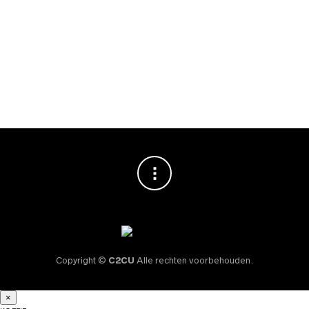
PURETEA Golden
Chamomile
Biologische Thee
36st
€
16,95
Copyright ©
C2CU
Alle rechten voorbehouden.
×