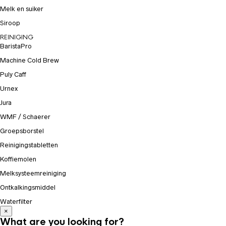
Melk en suiker
Siroop
REINIGING
BaristaPro
Machine Cold Brew
Puly Caff
Urnex
Jura
WMF / Schaerer
Groepsborstel
Reinigingstabletten
Koffiemolen
Melksysteemreiniging
Ontkalkingsmiddel
Waterfilter
×
What are you looking for?