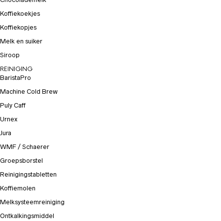
Koffiekoekjes
Koffiekopjes
Melk en suiker
Siroop
REINIGING
BaristaPro
Machine Cold Brew
Puly Caff
Urnex
Jura
WMF / Schaerer
Groepsborstel
Reinigingstabletten
Koffiemolen
Melksysteemreiniging
Ontkalkingsmiddel