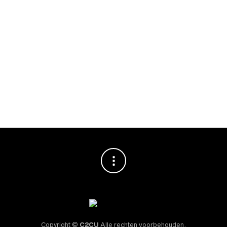
€
16,95
TIJDELIJK NIET
TIJDELIJK NIET
LEVERBAAR
LEVERBAAR
PURETEA WHITE LINE
,
THEE
PURETEA WHITE LINE
,
THEE
Pure Tea theekist
Pure Tea theekist
zwart 18 vaks
wit 36 vaks
€
28,95
€
44,95
Copyright ©
C2CU
Alle rechten voorbehouden.