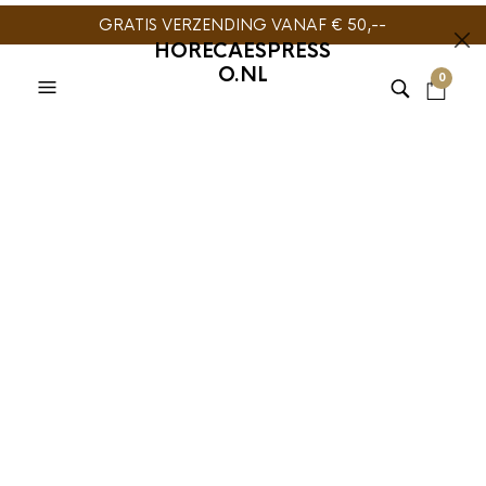
GRATIS VERZENDING VANAF € 50,--
HORECAESPRESS
O.NL
0
PURETEA WHITE LINE
,
THEE
PURETEA WHITE LINE
,
THEE
PURETEA English
PURETEA Golden
Breakfast
Chamomile