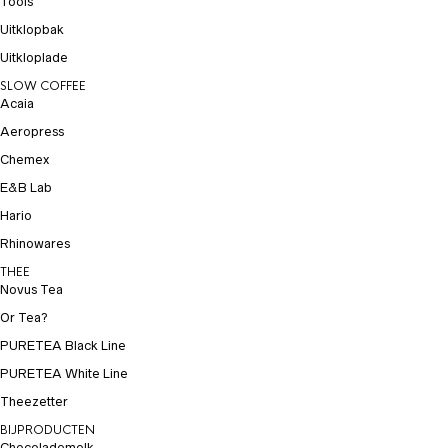
Tools
Uitklopbak
Uitkloplade
SLOW COFFEE
Acaia
Aeropress
Chemex
E&B Lab
Hario
Rhinowares
THEE
Novus Tea
Or Tea?
PURETEA Black Line
PURETEA White Line
Theezetter
BIJPRODUCTEN
Chocolademelk