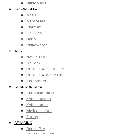
Uitkloplade
SLOW COFFEE
Acaia
Aeropress
Chemex
E&B Lab
Hario
Rhinowares
THEE
Novus Tea
Or Tea?
PURETEA Black Line
PURETEA White Line
Theezetter
BIJPRODUCTEN
Chocolademelk
Koffiekoekjes
Koffiekopjes
Melk en suiker
Siroop
REINIGING
BaristaPro