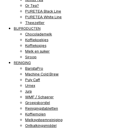
Or Tea?
PURETEA Black Line
PURETEA White Line
Theezetter
BIJPRODUCTEN
Chocolademelk
Koffiekoekjes
Koffiekopjes
Melk en suiker
Siroop
REINIGING
BaristaPro
Machine Cold Brew
Puly Caff
Urnex
Jura
WMF / Schaerer
Groepsborstel
Reinigingstabletten
Koffiemolen
Melksysteemreiniging
Ontkalkingsmiddel