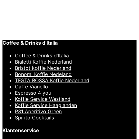
Bristot Koffie
,
Italiaanse Koffie
Bristot Rainforest koffiebonen 1 kilo
€
30,95
Coffee & Drinks d’Italia
Coffee & Drinks d’Italia
Bialetti Koffie Nederland
Bristot koffie Nederland
Bonomi Koffie Nedeland
TESTA ROSSA Koffie Nederland
Caffe Vianello
Espresso 4 you
Koffie Service Westland
Koffie Service Haaglanden
P31 Aperitivo Green
Spirito Cocktails
Klantenservice