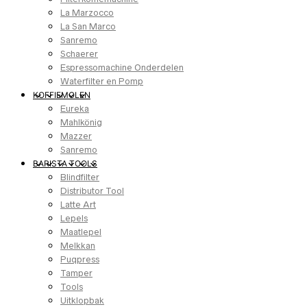
La Marzocco
La San Marco
Sanremo
Schaerer
Espressomachine Onderdelen
Waterfilter en Pomp
KOFFIEMOLEN
Eureka
Mahlkönig
Mazzer
Sanremo
BARISTA TOOLS
Blindfilter
Distributor Tool
Latte Art
Lepels
Maatlepel
Melkkan
Puqpress
Tamper
Tools
Uitklopbak