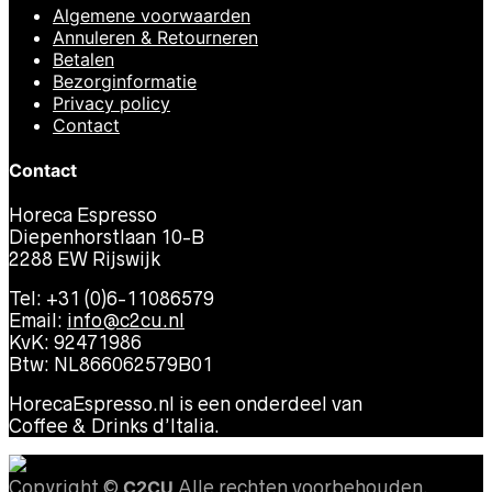
Algemene voorwaarden
Annuleren & Retourneren
Betalen
Bezorginformatie
Privacy policy
Contact
Contact
Horeca Espresso
Diepenhorstlaan 10-B
2288 EW Rijswijk
Tel: +31 (0)6-11086579
Email:
info@c2cu.nl
KvK: 92471986
Btw: NL866062579B01
HorecaEspresso.nl is een onderdeel van
Coffee & Drinks d’Italia.
Copyright ©
C2CU
Alle rechten voorbehouden.