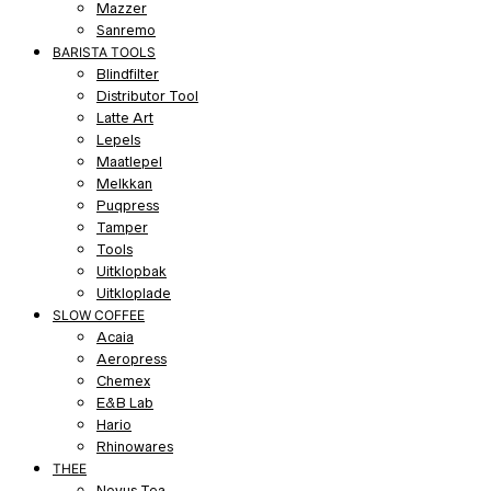
Mazzer
Sanremo
BARISTA TOOLS
Blindfilter
Distributor Tool
Latte Art
Lepels
Maatlepel
Melkkan
Puqpress
Tamper
Tools
Uitklopbak
Uitkloplade
SLOW COFFEE
Acaia
Aeropress
Chemex
E&B Lab
Hario
Rhinowares
THEE
Novus Tea