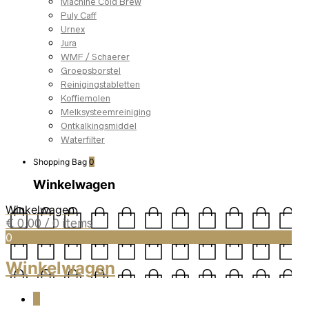
Machine Cold Brew
Puly Caff
Urnex
Jura
WMF / Schaerer
Groepsborstel
Reinigingstabletten
Koffiemolen
Melksysteemreiniging
Ontkalkingsmiddel
Waterfilter
Shopping Bag
0
Winkelwagen
Winkelwagen
€
0,00
/ 0 items
0
Winkelwagen
0