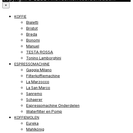
×
KOFFIE
Bialetti
Bristot
Breda
Bonomi
Manuel
TESTA ROSSA
Tonino Lamborghini
ESPRESSOMACHINE
Gaggia Milano
Filterkoffiemachine
La Marzocco
La San Marco
Sanremo
Schaerer
Espressomachine Onderdelen
Waterfilter en Pomp
KOFFIEMOLEN
Eureka
Mahlkönig