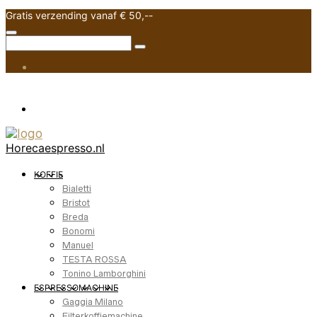
Gratis verzending vanaf € 50,--
Horecaespresso.nl
KOFFIE
Bialetti
Bristot
Breda
Bonomi
Manuel
TESTA ROSSA
Tonino Lamborghini
ESPRESSOMACHINE
Gaggia Milano
Filterkoffiemachine