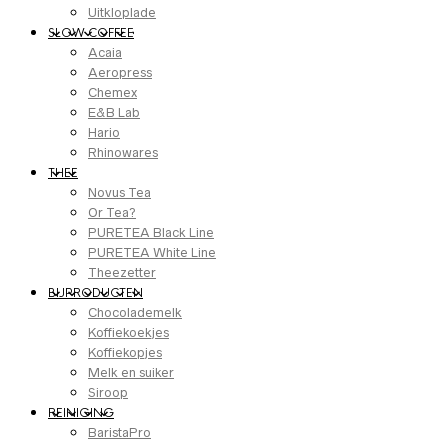
Uitkloplade
SLOW COFFEE
Acaia
Aeropress
Chemex
E&B Lab
Hario
Rhinowares
THEE
Novus Tea
Or Tea?
PURETEA Black Line
PURETEA White Line
Theezetter
BIJPRODUCTEN
Chocolademelk
Koffiekoekjes
Koffiekopjes
Melk en suiker
Siroop
REINIGING
BaristaPro