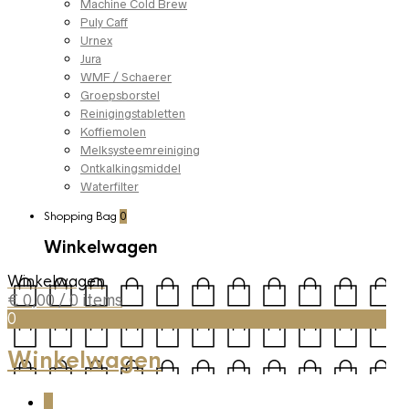
Machine Cold Brew
Puly Caff
Urnex
Jura
WMF / Schaerer
Groepsborstel
Reinigingstabletten
Koffiemolen
Melksysteemreiniging
Ontkalkingsmiddel
Waterfilter
Shopping Bag
0
Winkelwagen
Winkelwagen
€
0,00
/ 0 items
0
Winkelwagen
0