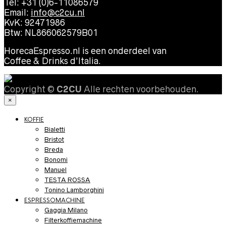
Tel: +31 (0)6-11086579
Email:
info@c2cu.nl
KvK: 92471986
Btw: NL866062579B01
HorecaEspresso.nl is een onderdeel van
Coffee & Drinks d’Italia.
Copyright ©
C2CU
Alle rechten voorbehouden.
×
KOFFIE
Bialetti
Bristot
Breda
Bonomi
Manuel
TESTA ROSSA
Tonino Lamborghini
ESPRESSOMACHINE
Gaggia Milano
Filterkoffiemachine