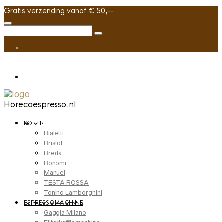
Gratis verzending vanaf € 50,--
Horecaespresso.nl
KOFFIE
Bialetti
Bristot
Breda
Bonomi
Manuel
TESTA ROSSA
Tonino Lamborghini
ESPRESSOMACHINE
Gaggia Milano