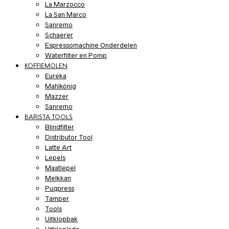
La Marzocco
La San Marco
Sanremo
Schaerer
Espressomachine Onderdelen
Waterfilter en Pomp
KOFFIEMOLEN
Eureka
Mahlkönig
Mazzer
Sanremo
BARISTA TOOLS
Blindfilter
Distributor Tool
Latte Art
Lepels
Maatlepel
Melkkan
Puqpress
Tamper
Tools
Uitklopbak