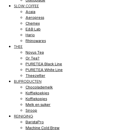
Uitkloplade
SLOW COFFEE
Acaia
Aeropress
Chemex
E&B Lab
Hario
Rhinowares
THEE
Novus Tea
Or Tea?
PURETEA Black Line
PURETEA White Line
Theezetter
BIJPRODUCTEN
Chocolademelk
Koffiekoekjes
Koffiekopjes
Melk en suiker
Siroop
REINIGING
BaristaPro
Machine Cold Brew