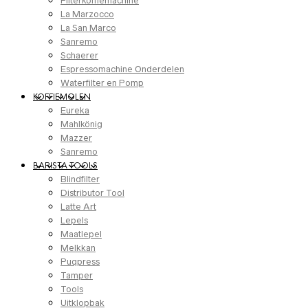
Filterkoffiemachine
La Marzocco
La San Marco
Sanremo
Schaerer
Espressomachine Onderdelen
Waterfilter en Pomp
KOFFIEMOLEN
Eureka
Mahlkönig
Mazzer
Sanremo
BARISTA TOOLS
Blindfilter
Distributor Tool
Latte Art
Lepels
Maatlepel
Melkkan
Puqpress
Tamper
Tools
Uitklopbak