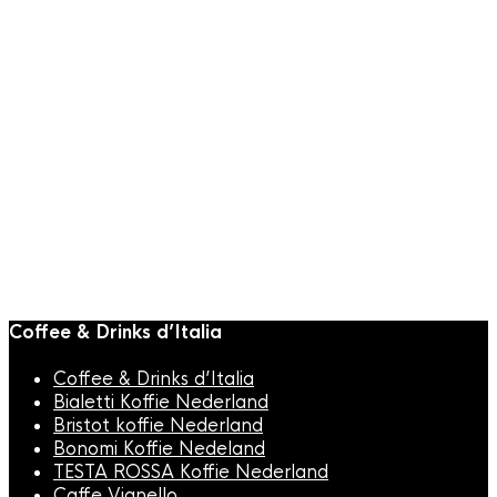
Snelle weergave
KOFFIE
,
Koffiesiroop
,
Vincenzi Siroop
Vincenzi Zucchero di
Canna (Rietsuiker)
Siroop 700ml
€
10,95
Coffee & Drinks d’Italia
Coffee & Drinks d’Italia
Bialetti Koffie Nederland
Bristot koffie Nederland
Bonomi Koffie Nedeland
TESTA ROSSA Koffie Nederland
Caffe Vianello