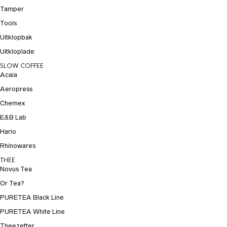
Tamper
Tools
Uitklopbak
Uitkloplade
SLOW COFFEE
Acaia
Aeropress
Chemex
E&B Lab
Hario
Rhinowares
THEE
Novus Tea
Or Tea?
PURETEA Black Line
PURETEA White Line
Theezetter