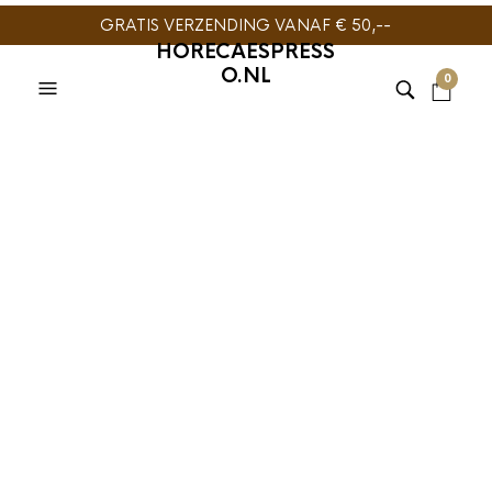
GRATIS VERZENDING VANAF € 50,--
HORECAESPRESS
O.NL
0
KOFFIE
,