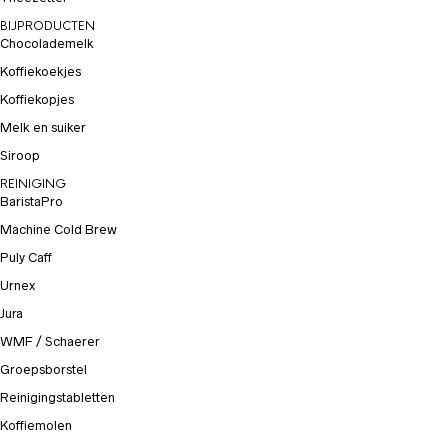
BIJPRODUCTEN
Chocolademelk
Koffiekoekjes
Koffiekopjes
Melk en suiker
Siroop
REINIGING
BaristaPro
Machine Cold Brew
Puly Caff
Urnex
Jura
WMF / Schaerer
Groepsborstel
Reinigingstabletten
Koffiemolen