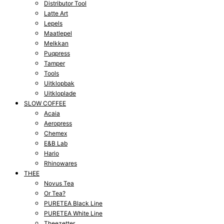
Distributor Tool
Latte Art
Lepels
Maatlepel
Melkkan
Puqpress
Tamper
Tools
Uitklopbak
Uitkloplade
SLOW COFFEE
Acaia
Aeropress
Chemex
E&B Lab
Hario
Rhinowares
THEE
Novus Tea
Or Tea?
PURETEA Black Line
PURETEA White Line
Theezetter