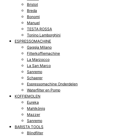
Bristot
Breda
Bonomi
Manuel
TESTA ROSSA
Tonino Lamborghini
ESPRESSOMACHINE
Gaggia Milano
Filterkoffiemachine
La Marzocco
La San Marco
Sanremo
Schaerer
Espressomachine Onderdelen
Waterfilter en Pomp
KOFFIEMOLEN
Eureka
Mahlkönig
Mazzer
Sanremo
BARISTA TOOLS
Blindfilter