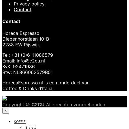
Privacy policy
Contact
Contact
Horeca Espresso
Diepenhorstlaan 10-B
2288 EW Rijswijk
Tel: +31 (0)6-11086579
Email:
info@c2cu.nl
KvK: 92471986
Btw: NL866062579B01
HorecaEspresso.nl is een onderdeel van
Coffee & Drinks d’Italia.
Copyright ©
C2CU
Alle rechten voorbehouden.
×
KOFFIE
Bialetti