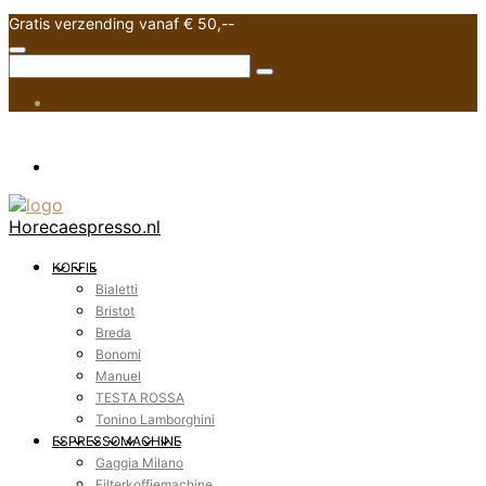
Gratis verzending vanaf € 50,--
Horecaespresso.nl
KOFFIE
Bialetti
Bristot
Breda
Bonomi
Manuel
TESTA ROSSA
Tonino Lamborghini
ESPRESSOMACHINE
Gaggia Milano
Filterkoffiemachine