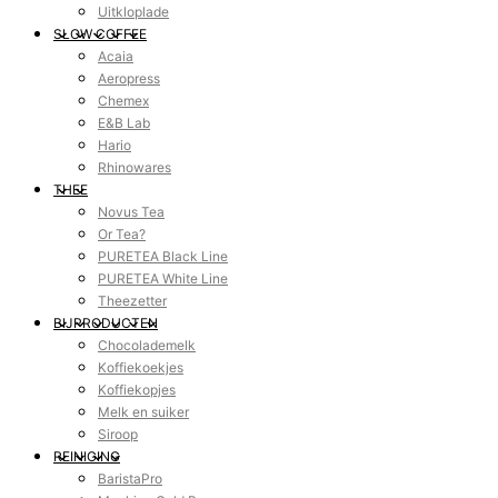
Uitkloplade
SLOW COFFEE
Acaia
Aeropress
Chemex
E&B Lab
Hario
Rhinowares
THEE
Novus Tea
Or Tea?
PURETEA Black Line
PURETEA White Line
Theezetter
BIJPRODUCTEN
Chocolademelk
Koffiekoekjes
Koffiekopjes
Melk en suiker
Siroop
REINIGING
BaristaPro