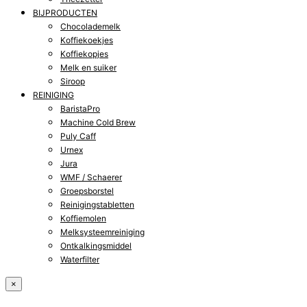
BIJPRODUCTEN
Chocolademelk
Koffiekoekjes
Koffiekopjes
Melk en suiker
Siroop
REINIGING
BaristaPro
Machine Cold Brew
Puly Caff
Urnex
Jura
WMF / Schaerer
Groepsborstel
Reinigingstabletten
Koffiemolen
Melksysteemreiniging
Ontkalkingsmiddel
Waterfilter
×