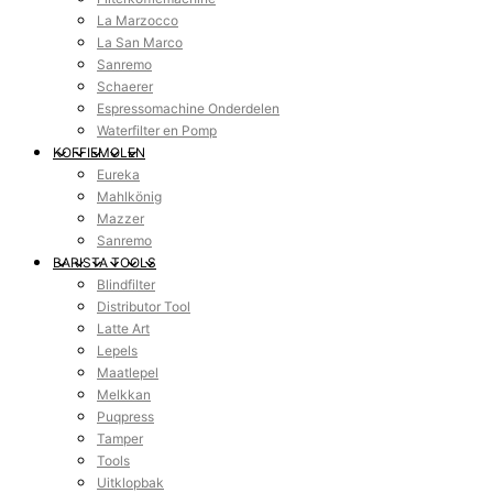
La Marzocco
La San Marco
Sanremo
Schaerer
Espressomachine Onderdelen
Waterfilter en Pomp
KOFFIEMOLEN
Eureka
Mahlkönig
Mazzer
Sanremo
BARISTA TOOLS
Blindfilter
Distributor Tool
Latte Art
Lepels
Maatlepel
Melkkan
Puqpress
Tamper
Tools
Uitklopbak