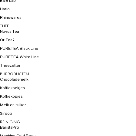
E&B Lab
Hario
Rhinowares
THEE
Novus Tea
Or Tea?
PURETEA Black Line
PURETEA White Line
Theezetter
BIJPRODUCTEN
Chocolademelk
Koffiekoekjes
Koffiekopjes
Melk en suiker
Siroop
REINIGING
BaristaPro
Machine Cold Brew