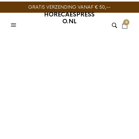
GRATIS VERZENDING VANAF € 50,--
HORECAESPRESS
O.NL
0
TIJDELIJK NIET
LEVERBAAR
NOVUS TEA
,
THEE
Novus Tea Sapphire
Earl Grey 50 stuks
€
22,95