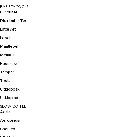
BARISTA TOOLS
Blindfilter
Distributor Tool
Latte Art
Lepels
Maatlepel
Melkkan
Puqpress
Tamper
Tools
Uitklopbak
Uitkloplade
SLOW COFFEE
Acaia
Aeropress
Chemex