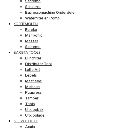
Sanremo
Schaerer
Espressomachine Onderdelen
Waterfilter en Pomp
KOFFIEMOLEN
Eureka
Mahlkönig
Mazzer
Sanremo
BARISTA TOOLS
Blindfilter
Distributor Tool
Latte Art
Lepels
Maatlepel
Melkkan
Puqpress
Tamper
Tools
Uitklopbak
Uitkloplade
SLOW COFFEE
Acaia