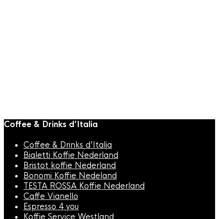
BARISTA TOOLS
,
Tamper
Motta Tamperhouder
Stripes
€
24,95
Coffee & Drinks d’Italia
Coffee & Drinks d’Italia
Bialetti Koffie Nederland
Bristot koffie Nederland
Bonomi Koffie Nedeland
TESTA ROSSA Koffie Nederland
Caffe Vianello
Espresso 4 you
Koffie Service Westland