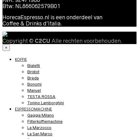
KvK: 92471986
Btw: NL866062579B01
HorecaEspresso.nl is een onderdeel van
Coffee & Drinks d’Italia.
Copyright ©
C2CU
Alle rechten voorbehouden.
×
KOFFIE
Bialetti
Bristot
Breda
Bonomi
Manuel
TESTA ROSSA
Tonino Lamborghini
ESPRESSOMACHINE
Gaggia Milano
Filterkoffiemachine
La Marzocco
La San Marco