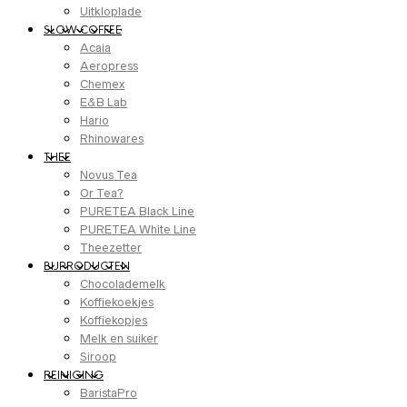
Uitkloplade
SLOW COFFEE
Acaia
Aeropress
Chemex
E&B Lab
Hario
Rhinowares
THEE
Novus Tea
Or Tea?
PURETEA Black Line
PURETEA White Line
Theezetter
BIJPRODUCTEN
Chocolademelk
Koffiekoekjes
Koffiekopjes
Melk en suiker
Siroop
REINIGING
BaristaPro