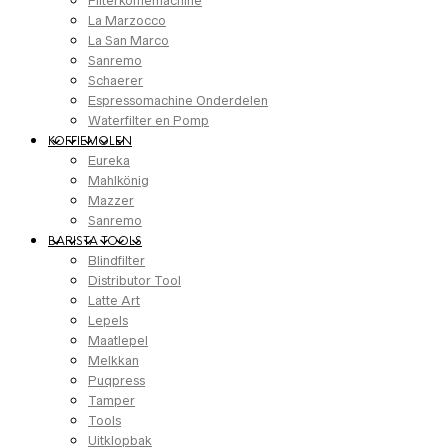
Filterkoffiemachine
La Marzocco
La San Marco
Sanremo
Schaerer
Espressomachine Onderdelen
Waterfilter en Pomp
KOFFIEMOLEN
Eureka
Mahlkönig
Mazzer
Sanremo
BARISTA TOOLS
Blindfilter
Distributor Tool
Latte Art
Lepels
Maatlepel
Melkkan
Puqpress
Tamper
Tools
Uitklopbak