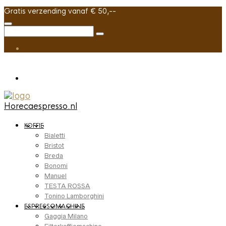
Gratis verzending vanaf € 50,--
Horecaespresso.nl
KOFFIE
Bialetti
Bristot
Breda
Bonomi
Manuel
TESTA ROSSA
Tonino Lamborghini
ESPRESSOMACHINE
Gaggia Milano