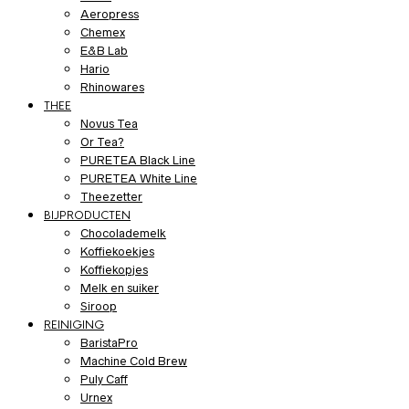
Aeropress
Chemex
E&B Lab
Hario
Rhinowares
THEE
Novus Tea
Or Tea?
PURETEA Black Line
PURETEA White Line
Theezetter
BIJPRODUCTEN
Chocolademelk
Koffiekoekjes
Koffiekopjes
Melk en suiker
Siroop
REINIGING
BaristaPro
Machine Cold Brew
Puly Caff
Urnex