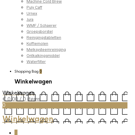
Machine Cold Brew
Puly Caff
Urnex
Jura
WMF / Schaerer
Groepsborstel
Reinigingstabletten
Koffiemolen
Melksysteemreiniging
Ontkalkingsmiddel
Waterfilter
Shopping Bag
0
Winkelwagen
Winkelwagen
€
0,00
/ 0 items
0
Winkelwagen
0