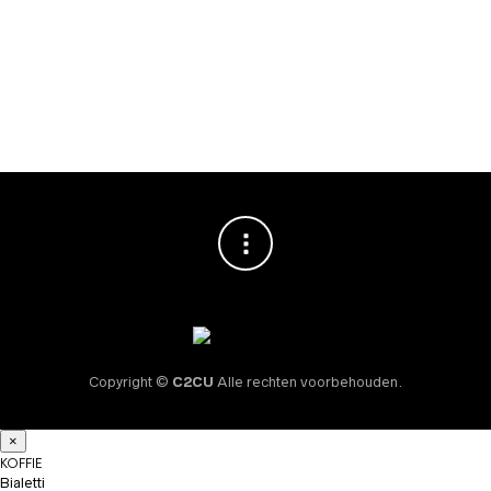
TESTA ROSSA
Cappuccino kop &
schotel
€
8,95
Copyright ©
C2CU
Alle rechten voorbehouden.
×
KOFFIE
Bialetti