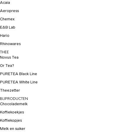
Acaia
Aeropress
Chemex
E&B Lab
Hario
Rhinowares
THEE
Novus Tea
Or Tea?
PURETEA Black Line
PURETEA White Line
Theezetter
BIJPRODUCTEN
Chocolademelk
Koffiekoekjes
Koffiekopjes
Melk en suiker