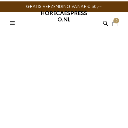
GRATIS VERZENDING VANAF € 50,--
HORECAESPRESS
O.NL
0
KOFFIEKOPJES
,
TESTA ROSSA
KOFFIE