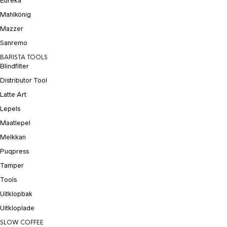
Eureka
Mahlkönig
Mazzer
Sanremo
BARISTA TOOLS
Blindfilter
Distributor Tool
Latte Art
Lepels
Maatlepel
Melkkan
Puqpress
Tamper
Tools
Uitklopbak
Uitkloplade
SLOW COFFEE