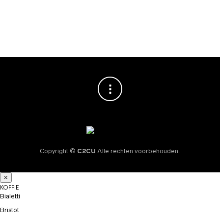
stuks
€
29,95
Copyright ©
C2CU
Alle rechten voorbehouden.
×
KOFFIE
Bialetti
Bristot