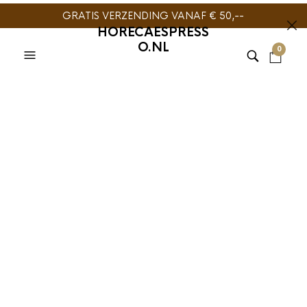
GRATIS VERZENDING VANAF € 50,--
HORECAESPRESS
O.NL
0
PURETEA BLACK LINE
,
THEE
Pure Tea
Dubbelwandige
Theeglazen set 4