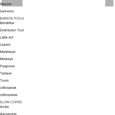
Mazzer
Sanremo
BARISTA TOOLS
Blindfilter
Distributor Tool
Latte Art
Lepels
Maatlepel
Melkkan
Puqpress
Tamper
Tools
Uitklopbak
Uitkloplade
SLOW COFFEE
Acaia
Aeropress