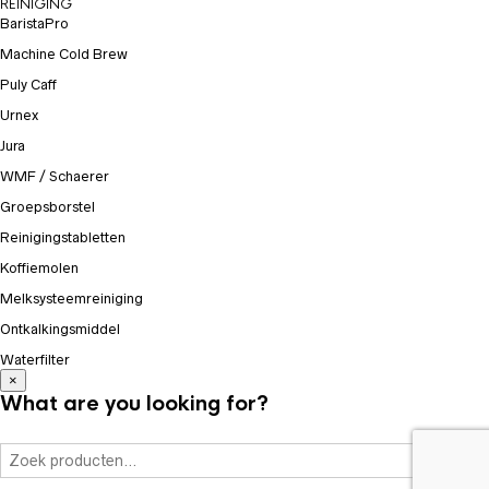
REINIGING
BaristaPro
Machine Cold Brew
Puly Caff
Urnex
Jura
WMF / Schaerer
Groepsborstel
Reinigingstabletten
Koffiemolen
Melksysteemreiniging
Ontkalkingsmiddel
Waterfilter
×
What are you looking for?