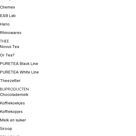
Chemex
E&B Lab
Hario
Rhinowares
THEE
Novus Tea
Or Tea?
PURETEA Black Line
PURETEA White Line
Theezetter
BIJPRODUCTEN
Chocolademelk
Koffiekoekjes
Koffiekopjes
Melk en suiker
Siroop