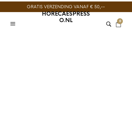
GRATIS VERZENDING VANAF € 50,--
HORECAESPRESS
O.NL
0
TIJDELIJK NIET
LEVERBAAR
HARIO
,
KOFFIEMACHINE
,
SLOW COFFEE
Hario V60-02
Dripper Set Bruin