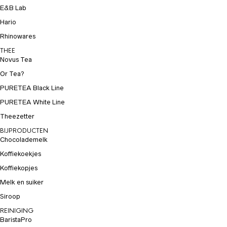
E&B Lab
Hario
Rhinowares
THEE
Novus Tea
Or Tea?
PURETEA Black Line
PURETEA White Line
Theezetter
BIJPRODUCTEN
Chocolademelk
Koffiekoekjes
Koffiekopjes
Melk en suiker
Siroop
REINIGING
BaristaPro