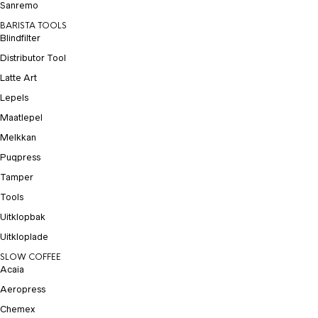
Sanremo
BARISTA TOOLS
Blindfilter
Distributor Tool
Latte Art
Lepels
Maatlepel
Melkkan
Puqpress
Tamper
Tools
Uitklopbak
Uitkloplade
SLOW COFFEE
Acaia
Aeropress
Chemex