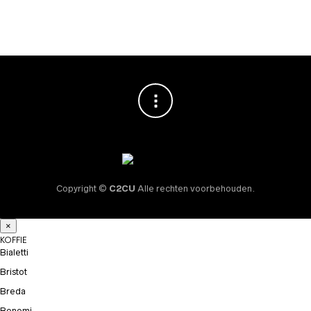
€
24,95
Copyright ©
C2CU
Alle rechten voorbehouden.
×
KOFFIE
Bialetti
Bristot
Breda
Bonomi