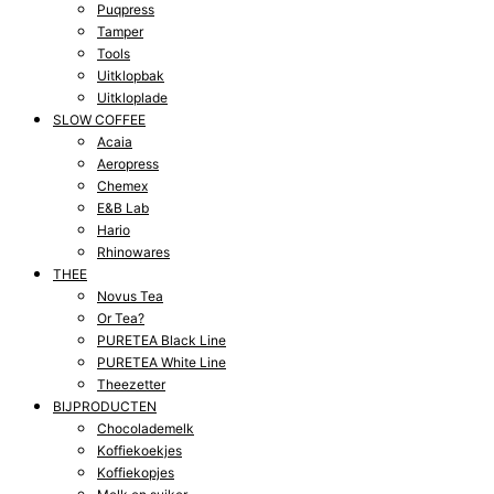
Puqpress
Tamper
Tools
Uitklopbak
Uitkloplade
SLOW COFFEE
Acaia
Aeropress
Chemex
E&B Lab
Hario
Rhinowares
THEE
Novus Tea
Or Tea?
PURETEA Black Line
PURETEA White Line
Theezetter
BIJPRODUCTEN
Chocolademelk
Koffiekoekjes
Koffiekopjes