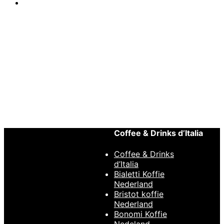
Enig resultaat
Tijdelijk niet leverbaar
Coffee & Drinks d’Italia
Coffee & Drinks
d’Italia
Bialetti Koffie
Lees verder
Snelle
Nederland
weergave
Bristot koffie
Nederland
Hario
,
SLOW
Bonomi Koffie
COFFEE
Nedeland