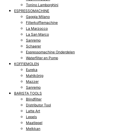
Tonino Lamborghini
ESPRESSOMACHINE
Gaggia Milano
Filterkoffiemachine
La Marzocco
La San Marco
Sanremo
Schaerer
Espressomachine Onderdelen
Waterfilter en Pomp
KOFFIEMOLEN
Eureka
Mahlkönig
Mazzer
Sanremo
BARISTA TOOLS
Blindfilter
Distributor Tool
Latte Art
Lepels
Maatlepel
Melkkan