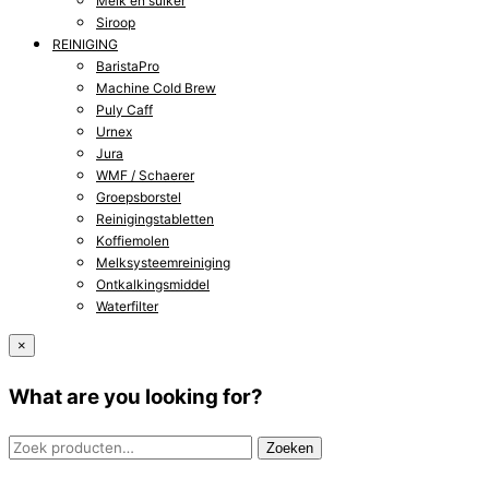
Melk en suiker
Siroop
REINIGING
BaristaPro
Machine Cold Brew
Puly Caff
Urnex
Jura
WMF / Schaerer
Groepsborstel
Reinigingstabletten
Koffiemolen
Melksysteemreiniging
Ontkalkingsmiddel
Waterfilter
×
What are you looking for?
Zoeken
Zoeken
naar: