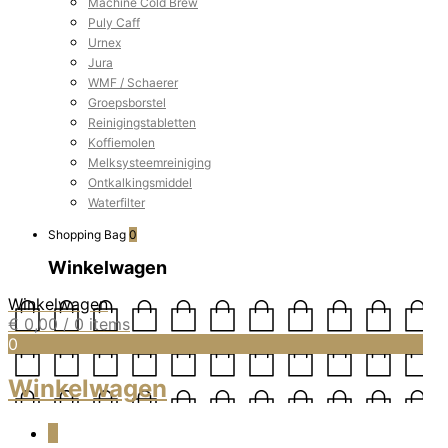
Machine Cold Brew
Puly Caff
Urnex
Jura
WMF / Schaerer
Groepsborstel
Reinigingstabletten
Koffiemolen
Melksysteemreiniging
Ontkalkingsmiddel
Waterfilter
Shopping Bag
0
Winkelwagen
Winkelwagen
€
0,00
/ 0 items
0
Winkelwagen
0