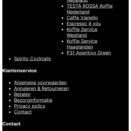
TESTA ROSSA Koffie
Hario V60-01 Range
Nederland
Server Olijfhout 400
Caffe Vianello
ml
Espresso 4 you
Koffie Service
€
59,95
Westland
Koffie Service
Haaglanden
P31 Aperitivo Green
Spirito Cocktails
Klantenservice
Algemene voorwaarden
Annuleren & Retourneren
Betalen
Bezorginformatie
Privacy policy
Contact
Contact