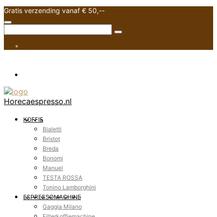
Gratis verzending vanaf € 50,--
Horecaespresso.nl
KOFFIE
Bialetti
Bristot
Breda
Bonomi
Manuel
TESTA ROSSA
Tonino Lamborghini
ESPRESSOMACHINE
Gaggia Milano
Filterkoffiemachine