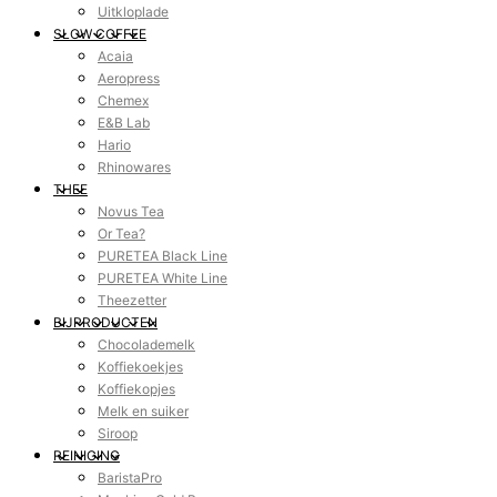
Uitkloplade
SLOW COFFEE
Acaia
Aeropress
Chemex
E&B Lab
Hario
Rhinowares
THEE
Novus Tea
Or Tea?
PURETEA Black Line
PURETEA White Line
Theezetter
BIJPRODUCTEN
Chocolademelk
Koffiekoekjes
Koffiekopjes
Melk en suiker
Siroop
REINIGING
BaristaPro