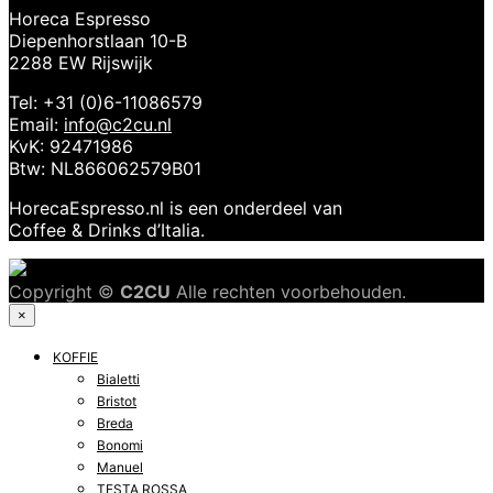
Horeca Espresso
Diepenhorstlaan 10-B
2288 EW Rijswijk
Tel: +31 (0)6-11086579
Email:
info@c2cu.nl
KvK: 92471986
Btw: NL866062579B01
HorecaEspresso.nl is een onderdeel van
Coffee & Drinks d’Italia.
Copyright ©
C2CU
Alle rechten voorbehouden.
×
KOFFIE
Bialetti
Bristot
Breda
Bonomi
Manuel
TESTA ROSSA