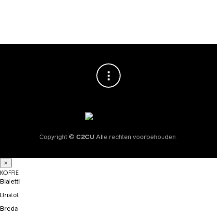
€
49,95
Copyright ©
C2CU
Alle rechten voorbehouden.
×
KOFFIE
Bialetti
Bristot
Breda