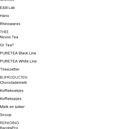
E&B Lab
Hario
Rhinowares
THEE
Novus Tea
Or Tea?
PURETEA Black Line
PURETEA White Line
Theezetter
BIJPRODUCTEN
Chocolademelk
Koffiekoekjes
Koffiekopjes
Melk en suiker
Siroop
REINIGING
BaristaPro