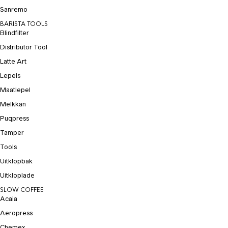
Sanremo
BARISTA TOOLS
Blindfilter
Distributor Tool
Latte Art
Lepels
Maatlepel
Melkkan
Puqpress
Tamper
Tools
Uitklopbak
Uitkloplade
SLOW COFFEE
Acaia
Aeropress
Chemex