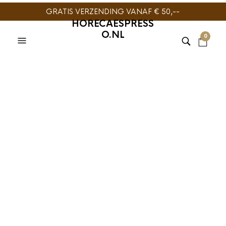
GRATIS VERZENDING VANAF € 50,--
HORECAESPRESS
O.NL
0
TIJDELIJK NIET
LEVERBAAR
HARIO
,
SLOW COFFEE
Hario V60-02
Insulated Server
PLUS Zwart 600ml