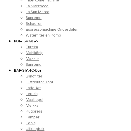
Filterkoffiemachine
La Marzocco
La San Marco
Sanremo
Schaerer
Espressomachine Onderdelen
Waterfilter en Pomp
KOFFIEMOLEN
Eureka
Mahlkönig
Mazzer
Sanremo
BARISTA TOOLS
Blindfilter
Distributor Tool
Latte Art
Lepels
Maatlepel
Melkkan
Puqpress
Tamper
Tools
Uitklopbak