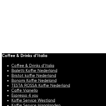
Koffiesiroop
,
Vincenzi Siroop
Vincenzi Amandelmelk Siroop
700ml
€
10,95
Coffee & Drinks d’Italia
Coffee & Drinks d’Italia
Bialetti Koffie Nederland
Bristot koffie Nederland
Bonomi Koffie Nedeland
TESTA ROSSA Koffie Nederland
Caffe Vianello
Espresso 4 you
Koffie Service Westland
Koffie Service Haaglanden