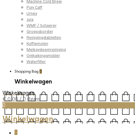
Machine Cold Brew
Puly Caff
Urnex
Jura
WMF / Schaerer
Groepsborstel
Reinigingstabletten
Koffiemolen
Melksysteemreiniging
Ontkalkingsmiddel
Waterfilter
Shopping Bag
0
Winkelwagen
Winkelwagen
€
0,00
/ 0 items
0
Winkelwagen
0