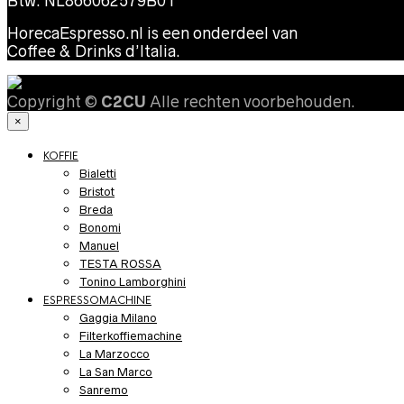
Btw: NL866062579B01
HorecaEspresso.nl is een onderdeel van
Coffee & Drinks d’Italia.
Copyright ©
C2CU
Alle rechten voorbehouden.
×
KOFFIE
Bialetti
Bristot
Breda
Bonomi
Manuel
TESTA ROSSA
Tonino Lamborghini
ESPRESSOMACHINE
Gaggia Milano
Filterkoffiemachine
La Marzocco
La San Marco
Sanremo