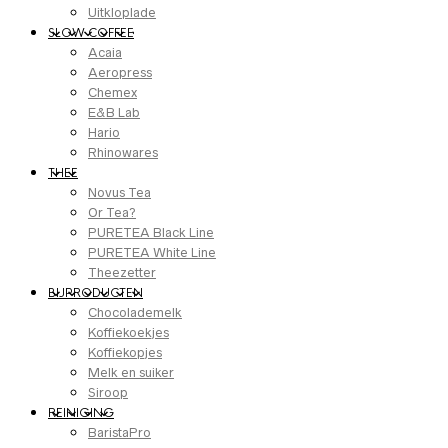
Uitkloplade
SLOW COFFEE
Acaia
Aeropress
Chemex
E&B Lab
Hario
Rhinowares
THEE
Novus Tea
Or Tea?
PURETEA Black Line
PURETEA White Line
Theezetter
BIJPRODUCTEN
Chocolademelk
Koffiekoekjes
Koffiekopjes
Melk en suiker
Siroop
REINIGING
BaristaPro